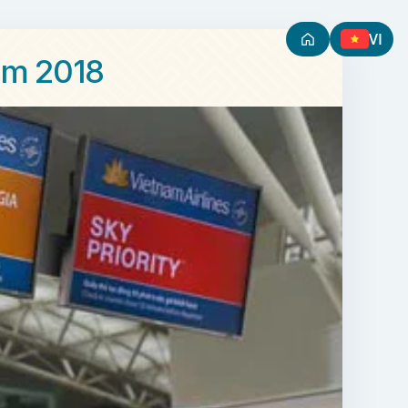
VI
ặm 2018