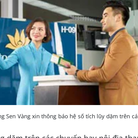
g Sen Vàng xin thông báo hệ số tích lũy dặm trên
cá
g dặm trên các chuyến bay nội địa th