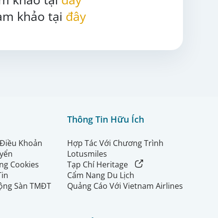
am khảo tại
đây
Thông Tin Hữu Ích
 Điều Khoản
Hợp Tác Với Chương Trình
uyển
Lotusmiles
ng Cookies
Tạp Chí Heritage
Tin
Cẩm Nang Du Lịch
ộng Sàn TMĐT
Quảng Cáo Với Vietnam Airlines