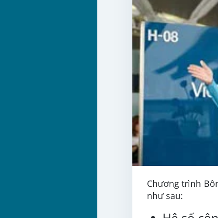
Chương trình Bôn
như sau:
Hệ số cộn