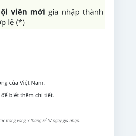
ội viên mới
gia nhập thành
p lệ (*)
ộng của Việt Nam.
để biết thêm chi tiết.
tác trong vòng 3 tháng kể từ ngày gia nhập.