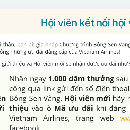
Hội viên kết nối hội
ời thân, bạn bè gia nhập Chương trình Bông Sen V
ởng những ưu đãi đẳng cấp của Vietnam Airlines!
 giới thiệu và Hội viên mới sẽ nhận được ưu đãi như 
Nhận ngay
1.000 dặm thưởng
sau 
công qua link gửi đến số điện thoạ
n
Bông Sen Vàng.
Hội viên mới
hãy 
ới
thiệu
vào ô
Mã ưu đãi
khi đăng
Vietnam Airlines, trang web
ww
facebook