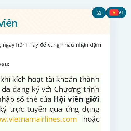
VI
 viên
àng ngay hôm nay để cùng nhau nhận dặm
sau:
khi kích hoạt tài khoản thành
i đã đăng ký với Chương trình
nhập số thẻ của
Hội viên giới
 ký trực tuyến qua ứng dụng
w.vietnamairlines.com
hoặc