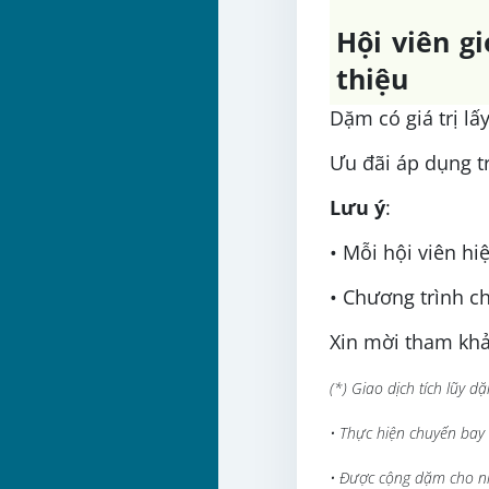
Hội viên gi
thiệu
Dặm có giá trị lấ
Ưu đãi áp dụng t
Lưu ý
:
• Mỗi hội viên hi
• Chương trình c
Xin mời tham kh
(*) Giao dịch tích lũy d
• Thực hiện chuyến bay 
• Được cộng dặm cho nh