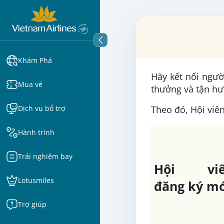
Khám Phá
Hãy kết nối ngư
Mua vé
thưởng và tận hư
Dịch vụ bổ trợ
Theo đó, Hội viên
Hành trình
Trải nghiệm bay
Hội viê
Lotusmiles
đăng ký m
Trợ giúp