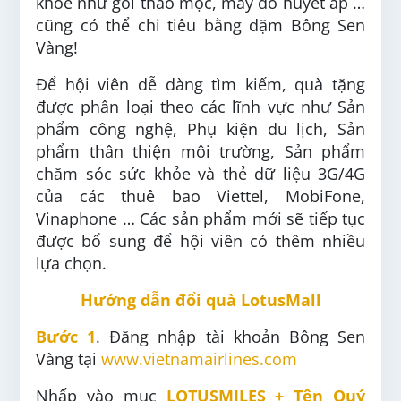
khỏe như gối thảo mộc, máy đo huyết áp …
cũng có thể chi tiêu bằng dặm Bông Sen
Vàng!
Để hội viên dễ dàng tìm kiếm, quà tặng
được phân loại theo các lĩnh vực như Sản
phẩm công nghệ, Phụ kiện du lịch, Sản
phẩm thân thiện môi trường, Sản phẩm
chăm sóc sức khỏe và thẻ dữ liệu 3G/4G
của các thuê bao Viettel, MobiFone,
Vinaphone … Các sản phẩm mới sẽ tiếp tục
được bổ sung để hội viên có thêm nhiều
lựa chọn.
Hướng dẫn đổi quà LotusMall
Bước 1
. Đăng nhập tài khoản Bông Sen
Vàng tại
www.vietnamairlines.com
Nhấp vào mục
LOTUSMILES + Tên Quý