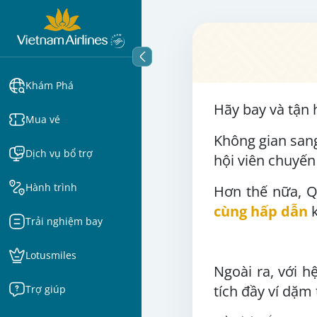
Khám Phá
Hãy bay và tận 
Mua vé
Không gian sang
Dịch vụ bổ trợ
hội viên chuyế
Hành trình
Hơn thế nữa, Q
cùng hấp dẫn
k
Trải nghiệm bay
Lotusmiles
Ngoài ra, với h
tích đầy ví dặm
Trợ giúp