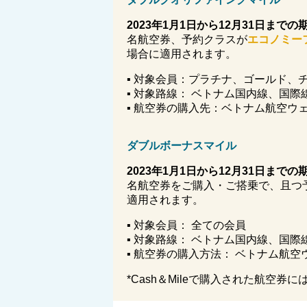
2
023
年
1
月
1
日から
12
月
31
日までの
名航空券、予約クラスが
エコノミー
場合に適用されます。
▪ 対象会員：プラチナ、ゴールド、
▪ 対象路線： ベトナム国内線、国際
▪ 航空券の購入先：ベトナム航空ウ
ダブルボーナスマイル
2023
年
1
月
1
日から
12
月
31
日までの
名航空券をご購入・ご搭乗で、且つ
適用されます。
▪ 対象会員： 全ての会員
▪ 対象路線： ベトナム国内線、国際
▪ 航空券の購入方法： ベトナム航
*Cash＆Mileで購入された航空券