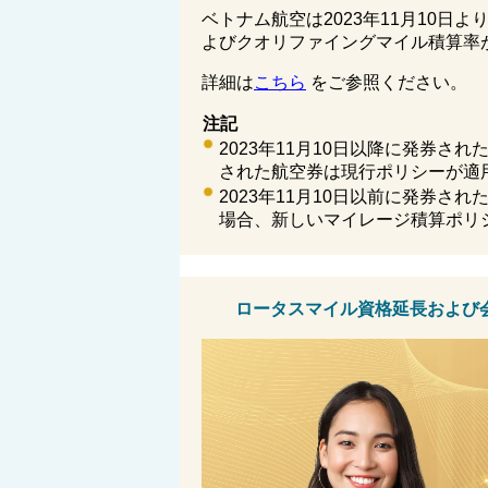
ベトナム航空は2023年11月10
よびクオリファイングマイル積算率
詳細は
こちら
をご参照ください
。
注記
2023
年
11
月
10
日以降に発券され
された
航空券は現行ポリシーが適
2023
年
11
月
10
日以前に発券され
場合、新しいマイレージ積算ポリ
ロータスマイル資格延長および