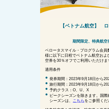
【
ベトナム航空】 
期間限定、特典航空
ベ
ロータスマイル・プログラム会員
様に以下に日程でベトナム航空およ
空券を
30
％オフでご利用いただけま
適用条件
発券期間：
2023
年
9
月
18
日から
20
旅行期間：
2023
年
9
月
18
日から
20
予約クラス：
O
、
U
、
X
ピークシーズンを除きます。国際
シーズンは、
こちら
をご参照くだ