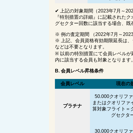
✔
上記の対象期間（
2023
年
7
月～
20
『特別措置の詳細』に記載されたク
グセクター回数に該当する場合、既
※ 例の査定期間 （2022年7月～202
※
上記、会員資格有効期限延長は、
などは不要となります。
※
以前の特別措置にて会員レベルが
内に該当する会員も対象となります
B.
会員レベル昇格条件
会員レベル
現在の
50.000
クオリファ
またはクオリファ
プラチナ
算対象フライト＝
グセクタ
30.000
クオリファ