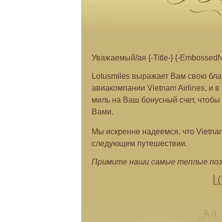
Уважаемый/ая {-Title-} {-EmbossedN
Lotusmiles выражает Вам свою бла
авиакомпании Vietnam Airlines, и 
миль на Ваш бонусный счет, чтобы
Вами.
Мы искренне надеемся, что Vietnam
следующем путешествии.
Примите наши самые теплые поз