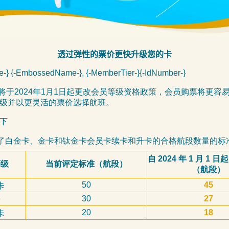
透过弹性的票价更快升级您的卡
-} {-EmbossedName-}, {-MemberTier-}{-IdNumber-}
iles将于2024年1月1日起更改会员等级资格政策，会员购票将更容
级并以更灵活的票价选择航班。
下
了白金卡、金卡和钛金卡会员卡续卡和升卡的合格航段数量的标
自 2024 年 1 月 1
等级
当前评定标准（航段）
（航段）
50
45
卡
30
27
卡
20
1
8
卡