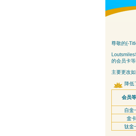
尊敬的{-Title
Loutsm
的会员卡等
主要更改如
降低
会员
白金
金
钛金