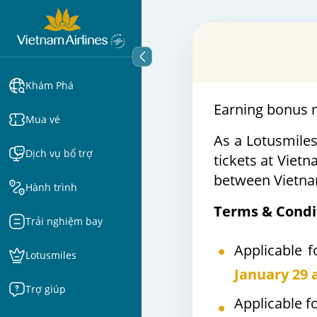
Khám Phá
Earning bonus m
Mua vé
As a Lotusmiles
Dịch vụ bổ trợ
tickets at Vietn
between Vietnam
Hành trình
Terms & Condi
Trải nghiệm bay
Applicable f
Lotusmiles
January 29 
Trợ giúp
Applicable fo