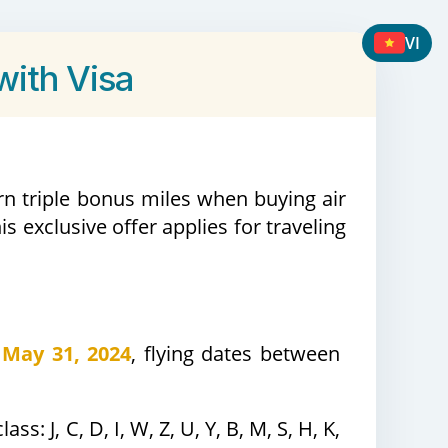
VI
with Visa
n triple bonus miles when buying air
is exclusive offer applies for traveling
 May 31, 2024
, flying dates between
: J, C, D, I, W, Z, U, Y, B, M, S, H, K,