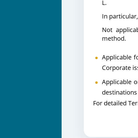
L.
In particula
Not applica
method.
Applicable f
Corporate is
Applicable o
destinations 
For detailed Te