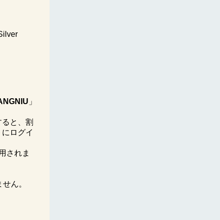
lver
ANGNIU
」
すると、割
トにログイ
適用されま
れません。