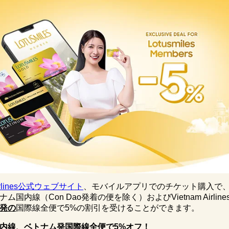
 Airlines公式ウェブサイト
、モバイルアプリでのチケット購入で、Lot
ム国内線（Con Dao発着の便を除く）およびVietnam Airlin
発の
国際線全便で5%の割引を受けることができます。
内線、ベトナム発国際線全便で
5%
オフ！