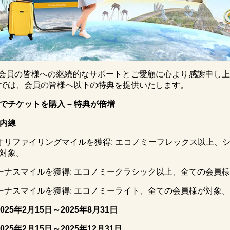
miles会員の皆様への継続的なサポートとご愛顧に心より感謝申し
では、会員の皆様へ以下の特典を提供いたします。
でチケットを購入 – 特典が倍増
内線
クオリファイリングマイルを獲得: エコノミーフレックス以上、
対象。
ボーナスマイルを獲得: エコノミークラシック以上、全ての会員
ボーナスマイルを獲得: エコノミーライト、全ての会員様が対象。
025
年
2
月
15
日～
2025
年
8
月
31
日
025
年
2
月
15
日～
2025
年
12
月
31
日