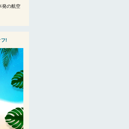
本発の航空
オフ
!