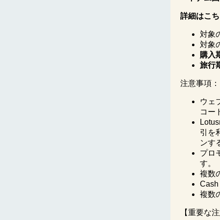
詳細はこち
対象の会
対象
購入
旅行
注意事項：
ウェ
コー
Lo
引を
ンす
プロ
す。
複数
Cas
複数
【重要な注