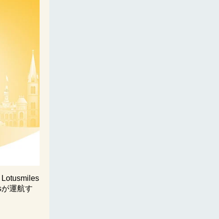
usmiles
esが運航す