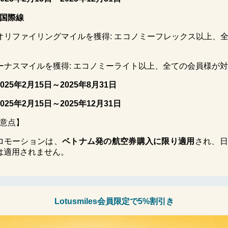
国際線
クオリファイリングマイルを獲得: エコノミーフレックス以上、
ボーナスマイルを獲得: エコノミーライト以上、全ての会員様が
025
年
2
月
15
日～
2025
年
8
月
31
日
025
年
2
月
15
日～
2025
年
12
月
31
日
意点】
ロモーションは、
ベトナム発の航空券購入に限り適用
され、日
は適用されません。
Lotusmiles
会員限定で
5%
割引き