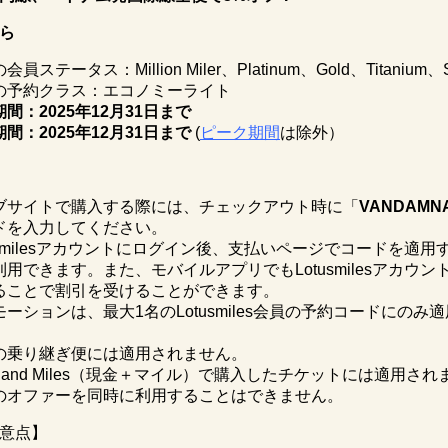
ら
員ステータス：Million Miler、Platinum、Gold、Titanium、Si
の予約クラス：エコノミーライト
期間：
2025
年
12
月
31
日まで
期間：
2025
年
12
月
31
日まで
(
ピーク期間
は除外）
ブサイトで購入する際には、チェックアウト時に「
VANDAMN
ドを入力してください。
tusmilesアカウントにログイン後、支払いページでコードを適用
利用できます。また、モバイルアプリでもLotusmilesアカウン
ることで割引を受けることができます。
モーションは、最大1名のLotusmiles会員の予約コードにのみ
の乗り継ぎ便には適用されません。
h and Miles（現金＋マイル）で購入したチケットには適用さ
のオファーを同時に利用することはできません。
意点】