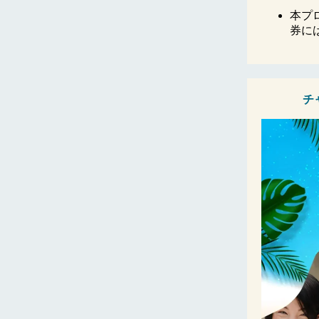
本プ
券に
チ