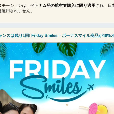
ロモーションは、
ベトナム発の航空券購入に限り適用
され、日
は適用されません。
ャンスは残り1回
! Friday Smiles –
ボーナスマイル商品が
40%