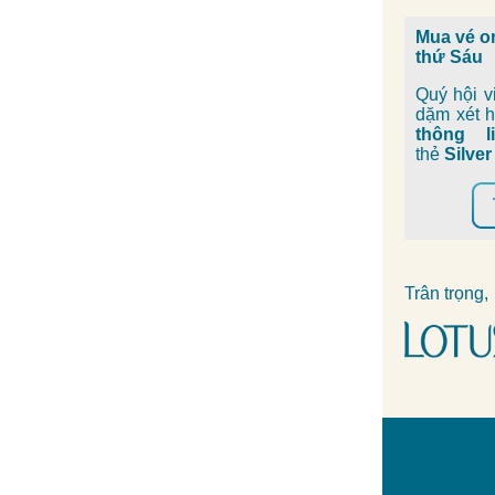
Mua vé o
thứ Sáu
Quý hội 
dặm xét 
thông l
thẻ
Silver
Trân trọng,