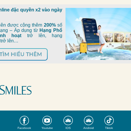
nline đặc quyền x2 vào ngày
viên được cộng thêm
200%
số
hạng – Áp dụng từ
Hạng Phổ
inh hoạt
trở lên, hạng
trở lên…
Facebook
Youtube
IOS
Android
Tiktok