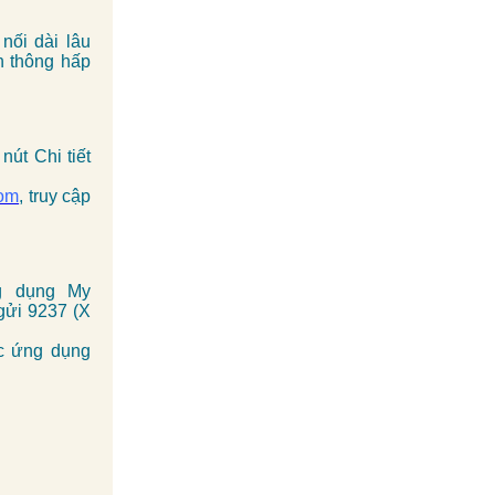
nối dài lâu
n thông hấp
út Chi tiết
com
, truy cập
ng dụng My
gửi 9237 (X
ặc ứng dụng