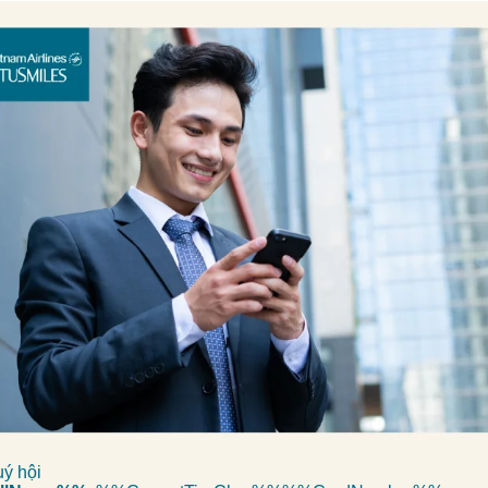
uý hội