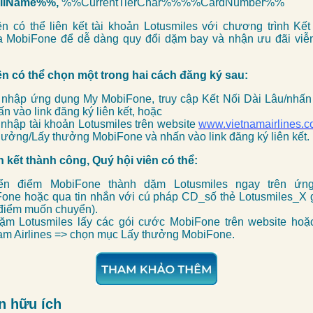
llName%%,
%%CurrentTierChar%%%%CardNumber%%
ên có thể liên kết tài khoản Lotusmiles với chương trình Kết 
 MobiFone để dễ dàng quy đổi dặm bay và nhận ưu đãi viễ
ên có thể chọn một trong hai cách đăng ký sau:
nhập ứng dụng My MobiFone, truy cập Kết Nối Dài Lâu/nhấn n
ấn vào link đăng ký liên kết, hoặc
nhập tài khoản Lotusmiles trên website
www.vietnamairlines.
hưởng/Lấy thưởng MobiFone và nhấn vào link đăng ký liên kết.
n kết thành công, Quý hội viên có thể:
ển điểm MobiFone thành dặm Lotusmiles ngay trên ứ
one hoặc qua tin nhắn với cú pháp CD_số thẻ Lotusmiles_X 
 điểm muốn chuyển).
ặm Lotusmiles lấy các gói cước MobiFone trên website ho
am Airlines => chọn mục Lấy thưởng MobiFone.
n hữu ích