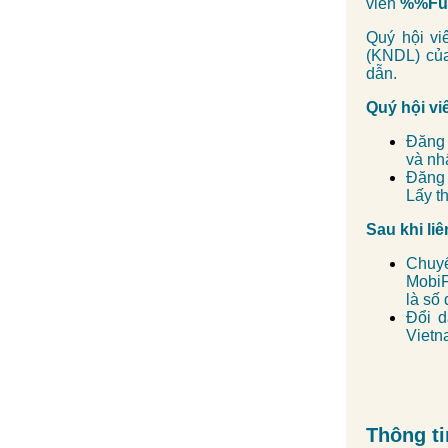
viên
%%Fu
Quý hội vi
(KNDL) của
dẫn.
Quý hội vi
Đăng 
và nh
Đăng 
Lấy t
Sau khi liê
Chuy
MobiF
là số
Đổi d
Vietn
Thông ti