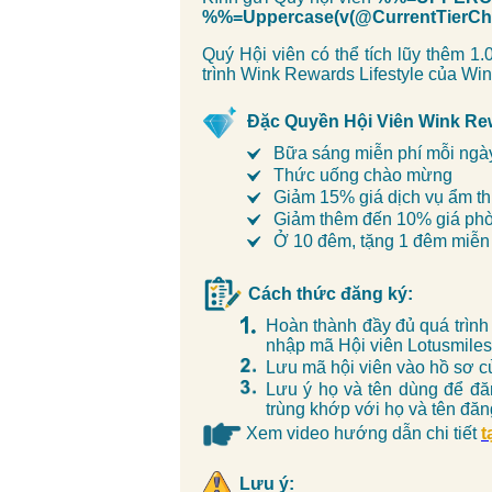
%%=Uppercase(v(@CurrentTier
Quý Hội viên có thể tích lũy thêm 
trình Wink Rewards Lifestyle của Win
Đặc Quyền Hội Viên Wink Rew
Bữa sáng miễn phí mỗi ngà
Thức uống chào mừng
Giảm 15% giá dịch vụ ẩm t
Giảm thêm đến 10% giá ph
Ở 10 đêm, tặng 1 đêm miễn
Cách thức đăng ký:
Hoàn thành đầy đủ quá trình
nhập mã Hội viên Lotusmiles
Lưu mã hội viên vào hồ sơ c
Lưu ý họ và tên dùng để đă
trùng khớp với họ và tên đăn
Xem video hướng dẫn chi tiết
t
Lưu ý: