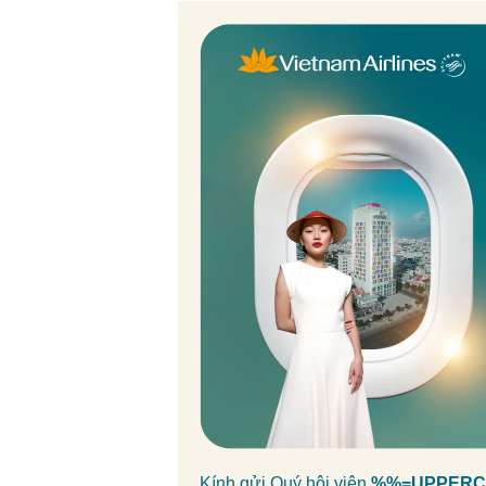
Kính gửi Quý hội viên
%%=UPPERCA