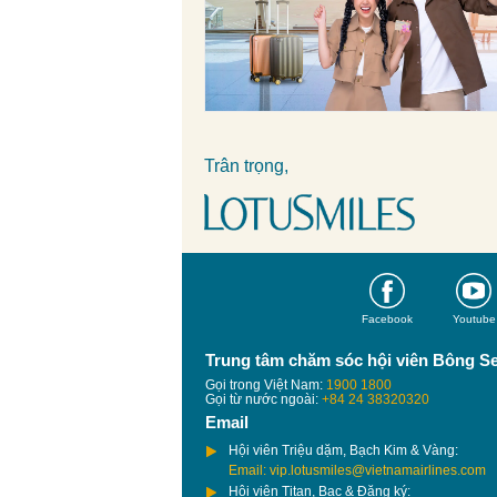
Trân trọng,
Facebook
Youtube
Trung tâm chăm sóc hội viên Bông S
Gọi trong Việt Nam:
1900 1800
Gọi từ nước ngoài:
+84 24 38320320
Email
Hội viên Triệu dặm, Bạch Kim & Vàng:
Email: vip.lotusmiles@vietnamairlines.com
Hội viên Titan, Bạc & Đăng ký: