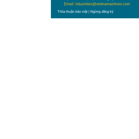
Email: lotusmiles@vietnamairlines.com
Thỏa thuận bảo mật
|
Ngừng đăng ký