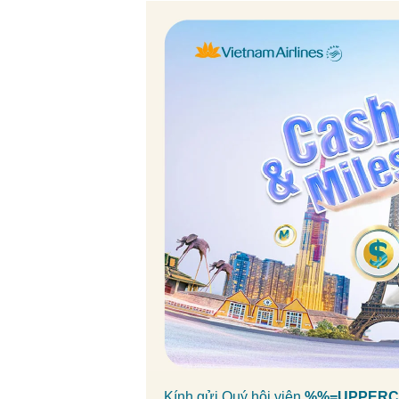
Kính gửi Quý hội viên
%%=UPPERCA