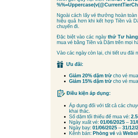
%%=Uppercase(v(@CurrentTier
Ngoài cách lấy vé thưởng hoàn toàn
hiệu quả hơn khi kết hợp Tiền và 
chuyến đi.
Đặc biệt vào các ngày
thứ Tư hàng
mua vé bằng Tiền và Dặm trên mọi hàn
Vào các ngày còn lại, chi tiết ưu đãi 
Ưu đãi:
Giảm 20% dặm trừ
cho vé mu
Giảm 15% dặm trừ
cho vé mu
Điều kiện áp dụng:
Áp dụng đối với tất cả các ch
khai thác.
Số dặm tối thiểu để mua vé:
2.
Ngày xuất vé:
01/06/2025
–
31/
Ngày bay:
01/06/2025
–
31/12/
Kênh bán:
Phòng vé
và
Websi