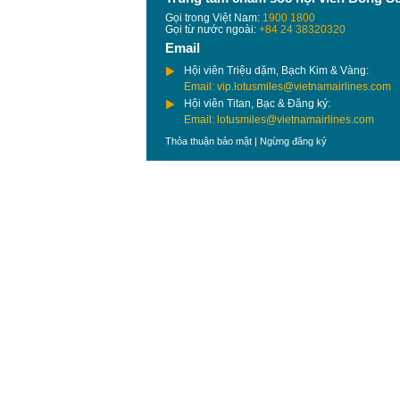
Gọi trong Việt Nam:
1900 1800
Gọi từ nước ngoài:
+84 24 38320320
Email
Hội viên Triệu dặm, Bạch Kim & Vàng:
Email: vip.lotusmiles@vietnamairlines.com
Hội viên Titan, Bạc & Đăng ký:
Email: lotusmiles@vietnamairlines.com
Thỏa thuận bảo mật
|
Ngừng đăng ký