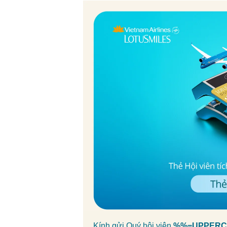
Kính gửi Quý hội viên
%%=UPPERCA