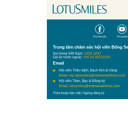
Facebook
Youtube
Trung tâm chăm sóc hội viên Bông S
Gọi trong Việt Nam:
1900 1800
Gọi từ nước ngoài:
+84 24 38320320
Email
Hội viên Triệu dặm, Bạch Kim & Vàng:
Email: vip.lotusmiles@vietnamairlines.com
Hội viên Titan, Bạc & Đăng ký:
Email: lotusmiles@vietnamairlines.com
Thỏa thuận bảo mật
|
Ngừng đăng ký