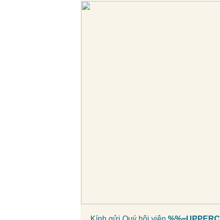
Kính gửi Quý hội viên
%%=UPPERCA