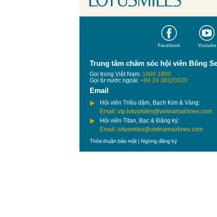
Facebook
Youtube
Trung tâm chăm sóc hội viên Bông S
Gọi trong Việt Nam:
1900 1800
Gọi từ nước ngoài:
+84 24 38320320
Email
Hội viên Triệu dặm, Bạch Kim & Vàng:
Email: vip.lotusmiles@vietnamairlines.com
Hội viên Titan, Bạc & Đăng ký:
Email: lotusmiles@vietnamairlines.com
Thỏa thuận bảo mật
|
Ngừng đăng ký