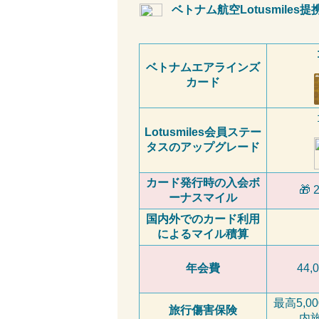
ベトナム航空
Lotusmiles
提
ベトナムエアラインズ
カード
Lotusmiles
会員ステー
タスのアップグレード
カード発行時の入会ボ
🎁 
ーナスマイル
国内外でのカード利用
によるマイル積算
年会費
44,
最高
5,00
旅行傷害保険
内