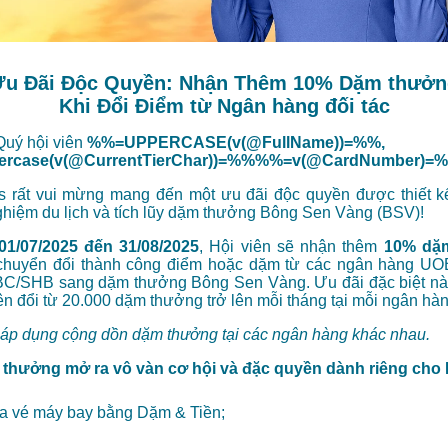
Ưu Đãi Độc Quyền: Nhận Thêm 10% Dặm thưởn
Khi Đổi Điểm từ Ngân hàng đối tác
Quý hội viên
%%=UPPERCASE(v(@FullName))=%%,
rcase(v(@CurrentTierChar))=%%%%=v(@CardNumber)=
s rất vui mừng mang đến một ưu đãi độc quyền được thiết 
nghiệm du lịch và tích lũy dặm thưởng Bông Sen Vàng (BSV)!
01/07/2025 đến 31/08/2025
, Hội viên sẽ nhận thêm
10% dặ
chuyển đổi thành công điểm hoặc dặm từ các ngân hàng UO
C/SHB sang dặm thưởng Bông Sen Vàng. Ưu đãi đặc biệt nà
iên đổi từ 20.000 dặm thưởng trở lên mỗi tháng tại mỗi ngân hàn
 áp dụng cộng dồn dặm thưởng tại các ngân hàng khác nhau.
 thưởng mở ra vô vàn cơ hội và đặc quyền dành riêng cho 
a vé máy bay bằng Dặm & Tiền;