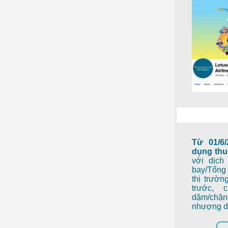
Từ 01/6/
dụng thu 
với dịch
bay/Tổng 
thị trườn
trước, 
dặm/chặ
nhượng 