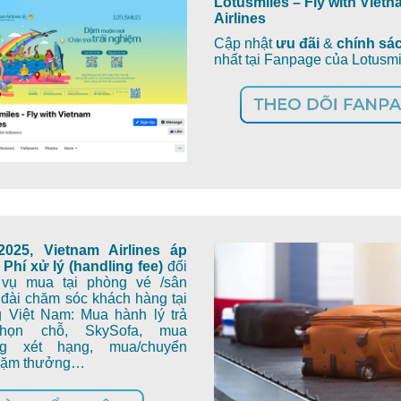
Lotusmiles – Fly with Viet
Airlines
Cập nhật
ưu đãi
&
chính sá
nhất tại Fanpage của Lotusm
2025, Vietnam Airlines áp
Phí xử lý (handling fee)
đối
 vụ mua tại phòng vé /sân
đài chăm sóc khách hàng tại
g Việt Nam: Mua hành lý trả
chọn chỗ, SkySofa, mua
ng xét hạng, mua/chuyển
dặm thưởng…