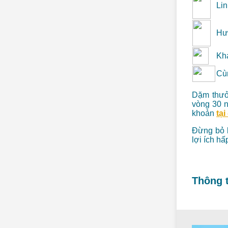
Lin
Hư
Khá
Cùn
Dặm thưởn
vòng 30 n
khoản
tại
Đừng bỏ l
lợi ích hấ
Thông t