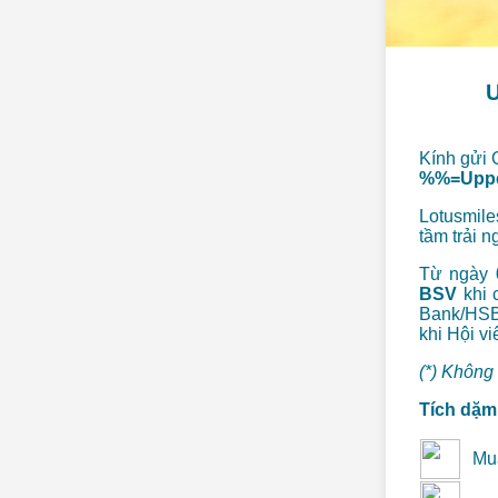
Kính gửi 
%%=Uppe
Lotusmile
tầm trải 
Từ ngày
BSV
khi 
Bank/HSB
khi Hội v
(*) Không
Tích dặm
Mu