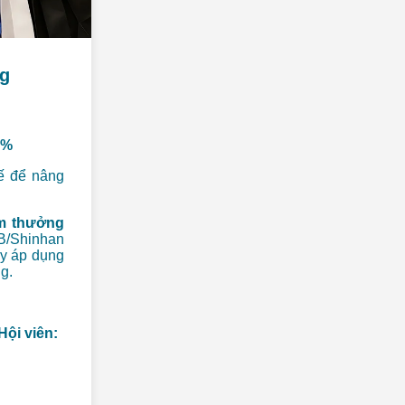
g
%%
kế để nâng
m thưởng
B/Shinhan
y áp dụng
g.
Hội viên: