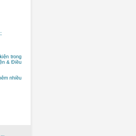
;
kiện trong
iện & Điều
thêm nhiều