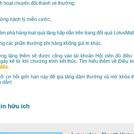
h hoạt chuyển đổi thành vé thưởng;
ởng hành lý miễn cước;
m phá hàng loạt quà tặng hấp dẫn trên trang đổi quà LotusMall
g các phần thưởng phi hàng không giá trị khác.
g tặng thêm sẽ được cộng vào tài khoản Hội viên đủ điều 
gày kể từ khi chương trình kết thúc. Tìm hiểu thêm về Điều k
 đây
.
ỡ cơ hội giới hạn này để gia tăng dặm thưởng và mở khóa 
p dẫn!
in hữu ích