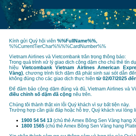
Kính gửi Quý hội viên
%%FullName%%,
%%CurrentTierChar%%%%CardNumber%%
Vietnam Airlines và Vietcombank trân trọng thông báo:
Trong quá trình xử lý giao dịch cộng dặm cho chủ thẻ tín 
hiệu
Vietcombank Vietnam Airlines American Exp
Vàng)
, chương trình tích dặm đã phát sinh sai sót dẫn 
không đúng cho các giao dịch thực hiện
từ 02/07/2025 đế
Để đảm bảo cộng dặm đúng và đủ, Vietnam Airlines và V
điều chỉnh số dặm đã cộng
nêu trên.
Chúng tôi thành thật xin lỗi Quý khách vì sự bất tiện này.
Trường hợp cần giải đáp hoặc hỗ trợ, Quý khách vui lòng l
1900 54 54 13
(chủ thẻ Amex Bông Sen Vàng hạng 
1800 1565
(chủ thẻ Amex Bông Sen Vàng hạng Plati