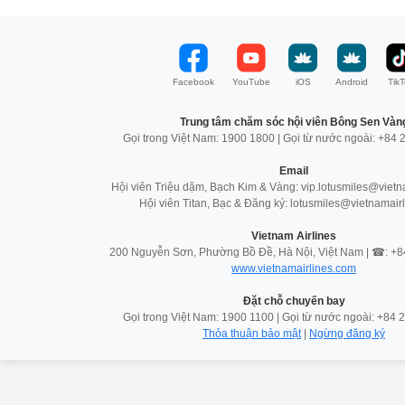
Facebook
YouTube
iOS
Android
TikT
Trung tâm chăm sóc hội viên Bông Sen Vàn
Gọi trong Việt Nam: 1900 1800 | Gọi từ nước ngoài: +84
Email
Hội viên Triệu dặm, Bạch Kim & Vàng: vip.lotusmiles@vietn
Hội viên Titan, Bạc & Đăng ký: lotusmiles@vietnamair
Vietnam Airlines
200 Nguyễn Sơn, Phường Bồ Đề, Hà Nội, Việt Nam | ☎: +
www.vietnamairlines.com
Đặt chỗ chuyến bay
Gọi trong Việt Nam: 1900 1100 | Gọi từ nước ngoài: +84
Thỏa thuận bảo mật
|
Ngừng đăng ký