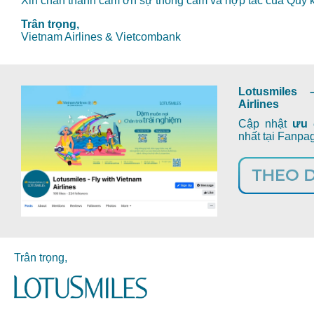
Xin chân thành cảm ơn sự thông cảm và hợp tác của Quý 
Trân trọng,
Vietnam Airlines & Vietcombank
Lotusmiles 
Airlines
Cập nhật
ưu 
nhất tại Fanp
Trân trọng,