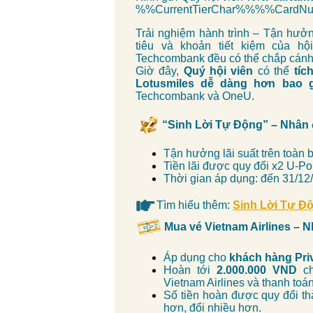
%%CurrentTierChar%%%%CardN
Trải nghiệm hành trình – Tận hưởn
tiêu và khoản tiết kiệm của hộ
Techcombank đều có thể chắp cánh
Giờ đây,
Quý hội viên
có thể
tíc
Lotusmiles dễ dàng hơn bao g
Techcombank và OneU.
“Sinh Lời Tự Động” – Nhân đ
Tận hưởng lãi suất trên toàn b
Tiền lãi được quy đổi x2 U-Po
Thời gian áp dụng: đến 31/12
Tìm hiểu thêm:
Sinh Lời Tự Đ
Mua vé Vietnam Airlines – 
Áp dụng cho
khách hàng Priva
Hoàn tới
2.000.000 VND
ch
Vietnam Airlines và thanh to
Số tiền hoàn được quy đổi th
hơn, đổi nhiều hơn.