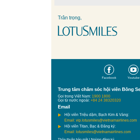
Trân trọng,
Facebook
Youtube
Trung tâm chăm sóc hội viên Bông S
Gọi trong Việt Nam:
1900 1800
Gọi từ nước ngoài:
+84 24 38320320
Email
Hội viên Triệu dặm, Bạch Kim & Vàng:
Email: vip.lotusmiles@vietnamairlines.com
Hội viên Titan, Bạc & Đăng ký:
Email: lotusmiles@vietnamairlines.com
Thỏa thuận bảo mật
|
Ngừng đăng ký