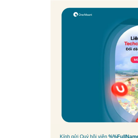
Kính gửi Quý hội viên
%%FullNam