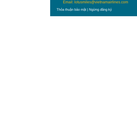
Email: lotusmiles@vietnamairlines.com
Thỏa thuận bảo mật
|
Ngừng đăng ký