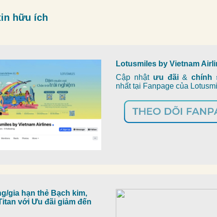
in hữu ích
Lotusmiles by Vietnam Airl
Cập nhật
ưu đãi
&
chính
nhất tại Fanpage của Lotusm
g/gia hạn thẻ Bạch kim,
itan với Ưu đãi giảm đến