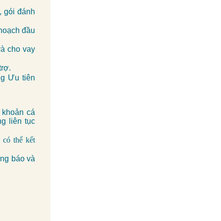
, gói đánh
ế hoạch đầu
và cho vay
rợ.
g Ưu tiên
 khoản cá
g liên tục
 có thể kết
ông báo và