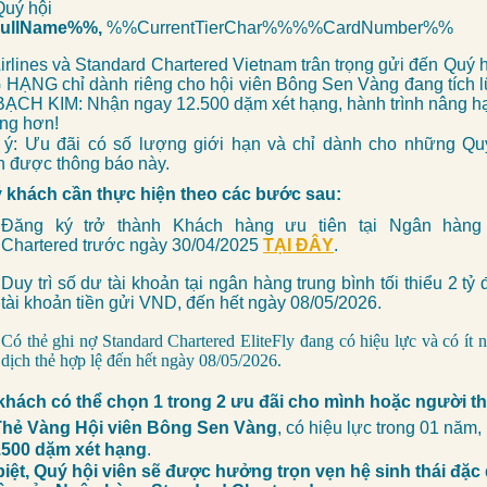
Quý hội
ullName%%,
%%CurrentTierChar%%%%CardNumber%%
irlines và Standard Chartered Vietnam trân trọng gửi đến Quý h
HẠNG chỉ dành riêng cho hội viên Bông Sen Vàng đang tích 
BẠCH KIM: Nhận ngay 12.500 dặm xét hạng, hành trình nâng hạ
ng hơn!
 ý: Ưu đãi có số lượng giới hạn và chỉ dành cho những Quý
n được thông báo này.
 khách cần thực hiện theo các bước sau:
Đăng ký trở thành Khách hàng ưu tiên tại Ngân hàng
Chartered trước ngày 30/04/2025
TẠI ĐÂY
.
Duy trì số dư tài khoản tại ngân hàng trung bình tối thiểu 2 t
tài khoản tiền gửi VND, đến hết ngày 08/05/2026.
Có thẻ ghi nợ Standard Chartered EliteFly đang có hiệu lực và có ít n
dịch thẻ hợp lệ đến hết ngày 08/05/2026.
khách có thể chọn 1 trong 2 ưu đãi cho mình hoặc người t
Thẻ Vàng Hội viên Bông Sen Vàng
, có hiệu lực trong 01 năm,
.500 dặm xét hạng
.
biệt, Quý hội viên sẽ được hưởng trọn vẹn hệ sinh thái đặc