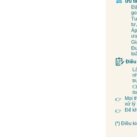
ưu t
Đặ
go
Tư
tư
Áp
ưu
Gi
Đư
to
Điều
L
n
tr
Ch
th
Mọi t
👉
xử lý
Để kh
👉
(*) Điều 