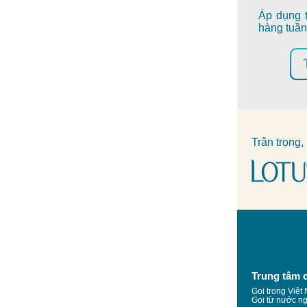
Áp dụng 
hàng tuầ
Trân trọng,
Trung tâm 
Gọi trong Việt
Gọi từ nước n