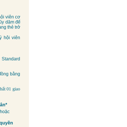
ội viên cơ
lũy dặm để
ng thẻ trở
 hội viên
 Standard
ỷ đồng bằng
hất 01 giao
hân*
 hoặc
 quyền