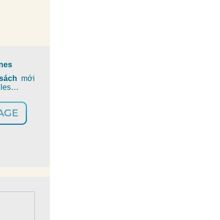
ines
 sách
mới
iles…