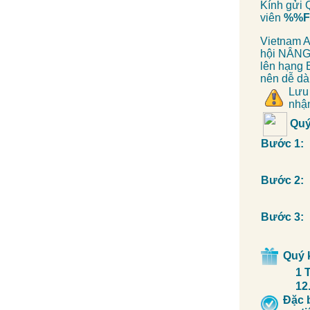
Kính gửi 
viên
%%F
Vietnam A
hội NÂNG 
lên hạng 
nên dễ dà
Lưu
nhậ
Quý
Bước 1:
Bước 2:
Bước 3:
Quý 
1 
12
Đặc 