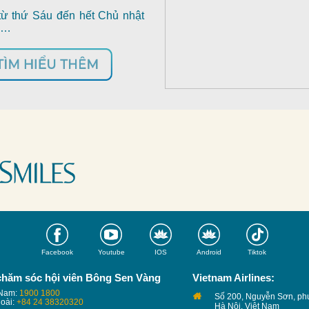
từ thứ Sáu đến hết Chủ nhật
n…
Facebook
Youtube
IOS
Android
Tiktok
chăm sóc hội viên Bông Sen Vàng
Vietnam Airlines:
 Nam:
1900 1800
Số 200, Nguyễn Sơn, ph
goài:
+84 24 38320320
Hà Nội, Việt Nam