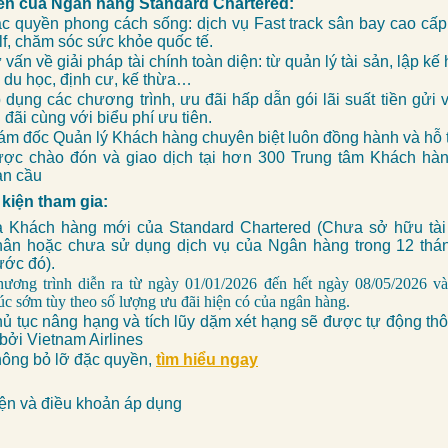
iên của Ngân hàng Standard Chartered:
c quyền phong cách sống: dịch vụ Fast track sân bay cao cấp
lf, chăm sóc sức khỏe quốc tế.
 vấn về giải pháp tài chính toàn diện: từ quản lý tài sản, lập k
, du học, định cư, kế thừa…
 dụng các chương trình, ưu đãi hấp dẫn gói lãi suất tiền gửi 
 đãi cùng với biểu phí ưu tiên.
ám đốc Quản lý Khách hàng chuyên biệt luôn đồng hành và hỗ t
ợc chào đón và giao dịch tại hơn 300 Trung tâm Khách hàn
àn cầu
 kiện tham gia:
à Khách hàng mới của Standard Chartered (Chưa sở hữu tài
hân hoặc chưa sử dụng dịch vụ của Ngân hàng trong 12 thán
ước đó).
ương trình diễn ra từ ngày 01/01/2026 đến hết ngày 08/05/2026 và
úc sớm tùy theo số lượng ưu đãi hiện có của ngân hàng.
hủ tục nâng hạng và tích lũy dặm xét hạng sẽ được tự động th
 bởi Vietnam Airlines
ông bỏ lỡ đặc quyền,
tìm hiểu ngay
kiện và điều khoản áp dụng