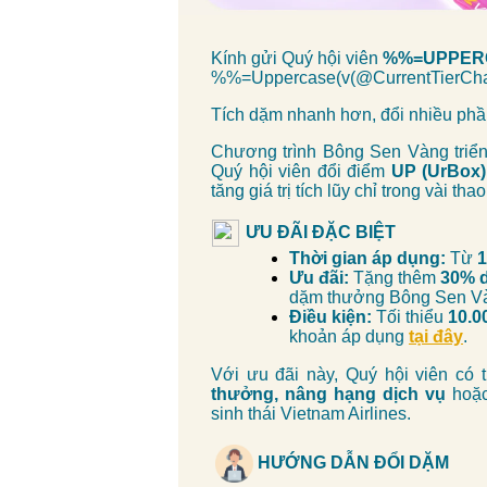
Kính gửi Quý hội viên
%%=UPPERC
%%=Uppercase(v(@CurrentTier
Tích dặm nhanh hơn, đổi nhiều ph
Chương trình Bông Sen Vàng triển
Quý hội viên đổi điểm
UP (UrBox
tăng giá trị tích lũy chỉ trong vài tha
ƯU ĐÃI ĐẶC BIỆT
Thời gian áp dụng:
Từ
1
Ưu đãi:
Tặng thêm
30% 
dặm thưởng Bông Sen Và
Điều kiện:
Tối thiểu
10.0
khoản áp dụng
tại đây
.
Với ưu đãi này, Quý hội viên có
thưởng, nâng hạng dịch vụ
hoặc
sinh thái Vietnam Airlines.
HƯỚNG DẪN ĐỔI DẶM