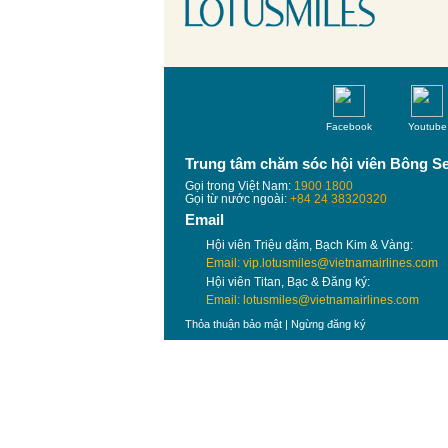
Facebook
Youtube
Trung tâm chăm sóc hội viên Bông S
Gọi trong Việt Nam:
1900 1800
Gọi từ nước ngoài:
+84 24 38320320
Email
Hội viên Triệu dặm, Bạch Kim & Vàng:
Email: vip.lotusmiles@vietnamairlines.com
Hội viên Titan, Bạc & Đăng ký:
Email: lotusmiles@vietnamairlines.com
Thỏa thuận bảo mật
|
Ngừng đăng ký