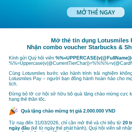
Mở thẻ tín dụng Lotusmiles 
Nhận combo voucher Starbucks & Sho
Kính gửi Quý hội viên
%%=UPPERCASE(v(@FullName))
%%=Uppercase(v(@CurrentTierChar))=%%%%=v(@Car
Cùng Lotusmiles bước vào hành trình trải nghiệm không
Lotusmiles Pay – người bạn đồng hành hoàn hảo cho mọi
lịch.
Đừng bỏ lỡ cơ hội sở hữu bộ quà tặng chào mừng cực k
hạng thẻ thần tốc.
Quà tặng chào mừng trị giá 2.000.000 VND
Từ nay đến 31/03/2026, chỉ cần mở thẻ và chi tiêu từ
20 t
ngày đầu
(kể từ ngày thẻ phát hành), Quý hội viên sẽ nh