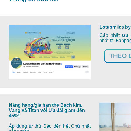
Lotusmiles by
Cập nhật
ưu 
nhất tại Fanp
Nâng hạng/gia hạn thẻ Bạch kim,
Vàng và Titan với Ưu đãi giảm đến
45%!
Áp dụng từ thứ Sáu đến hết Chủ nhật