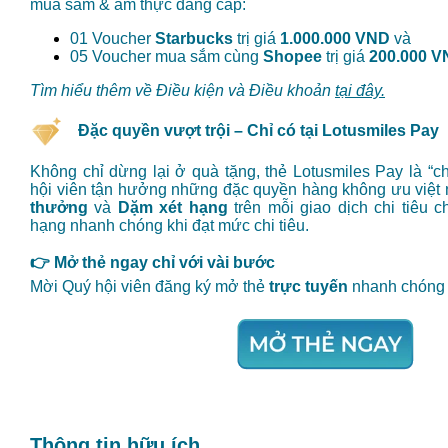
mua sắm & ẩm thực đẳng cấp:
01 Voucher
Starbucks
trị giá
1.000.000 VND
và
05 Voucher mua sắm cùng
Shopee
trị giá
200.000 V
Tìm hiểu thêm về Điều kiện và Điều khoản
tại đây.
Đặc quyền vượt trội – Chỉ có tại Lotusmiles Pay
Không chỉ dừng lại ở quà tặng, thẻ Lotusmiles Pay là “c
hội viên tận hưởng những đặc quyền hàng không ưu việt 
thưởng
và
Dặm xét hạng
trên mỗi giao dịch chi tiêu 
hạng nhanh chóng khi đạt mức chi tiêu.
👉 Mở thẻ ngay chỉ với vài bước
Mời Quý hội viên đăng ký mở thẻ
trực tuyến
nhanh chóng t
Thông tin hữu ích