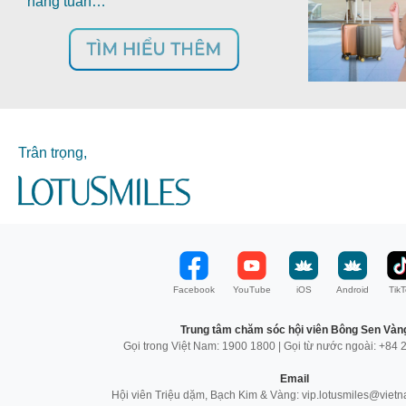
hàng tuần…
Trân trọng,
Facebook
YouTube
iOS
Android
TikT
Trung tâm chăm sóc hội viên Bông Sen Vàn
Gọi trong Việt Nam: 1900 1800 | Gọi từ nước ngoài: +84
Email
Hội viên Triệu dặm, Bạch Kim & Vàng: vip.lotusmiles@vietn