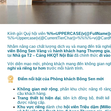
Kính gửi Quý hội viên
%%=UPPERCASE(v(@FullName))
%%=Uppercase(v(@CurrentTierChar))=%%%%=v(@Car
Nhằm nâng cao chất lượng dịch vụ và mang đến trải ngh
viên Bông Sen Vàng
và
hành khách hạng Thương gia
tại
Nhà ga T2 – Cảng HKQT Nội Bài
đã chính thức
đi vào
Với diện mạo mới, phòng khách mang đến không gian ng
nghi và riêng tư hơn
trước mỗi hành trình.
Điểm nổi bật của Phòng khách Bông Sen mới
Không gian mở rộng
, phân khu chức năng rõ ràn
cầu khách hàng.
Trang thiết bị hiện đại
, tiện ích đồng bộ, thiết k
được nâng cấp.
Khu vực riêng
dành cho
hội viên Triệu dặm (Milli