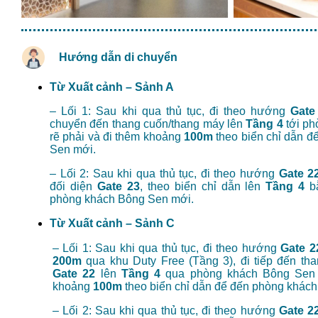
Hướn
g
dẫn di chuyển
Từ Xuất cảnh – Sảnh A
– Lối 1: Sau khi qua thủ tục, đi theo hướng
Gate
chuyển đến thang cuốn/thang máy lên
Tầng 4
tới ph
rẽ phải và đi thêm khoảng
100m
theo biển chỉ dẫn 
Sen mới.
– Lối 2: Sau khi qua thủ tục, đi theo hướng
Gate 2
đối diện
Gate 23
, theo biển chỉ dẫn lên
Tầng 4
bằ
phòng khách Bông Sen mới.
Từ Xuất cảnh – Sảnh C
– Lối 1: Sau khi qua thủ tục, đi theo hướng
Gate 2
200m
qua khu Duty Free (Tầng 3), đi tiếp đến th
Gate 22
lên
Tầng 4
qua phòng khách Bông Sen c
khoảng
100m
theo biển chỉ dẫn để đến phòng khá
– Lối 2: Sau khi qua thủ tục, đi theo hướng
Gate 2