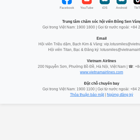
Facebook
YouTube
iOS
Android
TikT
Trung tâm chăm sóc hội viên Bông Sen Vàn
Gọi trong Việt Nam: 1900 1800 | Gọi từ nước ngoài: +84
Email
Hội viên Triệu dặm, Bạch Kim & Vàng: vip.lotusmiles@vietn
Hội viên Titan, Bạc & Đăng ký: lotusmiles@vietnamair
Vietnam Airlines
200 Nguyễn Sơn, Phường Bồ Đề, Hà Nội, Việt Nam | ☎: +
www.vietnamairlines.com
Đặt chỗ chuyến bay
Gọi trong Việt Nam: 1900 1100 | Gọi từ nước ngoài: +84
Thỏa thuận bảo mật
|
Ngừng đăng ký