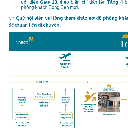
đối diện
Gate 23
, theo biển chỉ dẫn lên
Tầng 4
bằ
phòng khách Bông Sen mới.
👉
Quý hội viên vui lòng tham khảo sơ đồ phòng kh
để thuận tiện di chuyển.