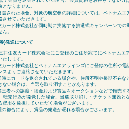
点で会員を退会されている場合、会員資格をお持ちでない方
象となりません。
当選された場合、対象の航空券
の
詳細については、ベトナムエ
絡させていただきます。
友カード
株式会社が同時期に実施する抽選式キャンペーンでの
せん。
空券)発送について
三井住友カード株式会社にご登録のご住所宛てにベトナムエ
いたします。
友カード株式会社とベトナムエアラインズにご登録の住所や電
レスよりご連絡させていただきます。
送時にカードを退会されている場合や、住所不明や長期不在な
きない場合は、当選を取り消すことがあります。
第三者への譲渡・換金および賞品をオークションなどで転売す
。転売行為が発覚した場合、当選取り消し・チケット無効と
る費用を負担していただく場合がございます。
理の都合により、賞品の発送が遅れる場合がございます。