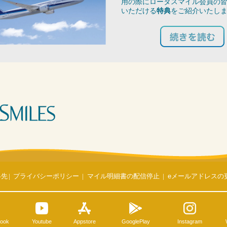
用の際にロータスマイル会員の
いただける
特典
をご紹介いたし
絡先
|
プライバシーポリシー
|
マイル明細書の配信停止
|
eメールアドレスの
ook
Youtube
Appstore
GooglePlay
Instagram