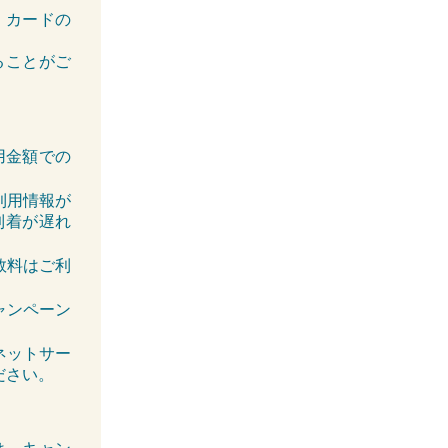
。カードの
ることがご
利用金額での
利用情報が
到着が遅れ
。
数料はご利
ャンペーン
ネットサー
ださい。