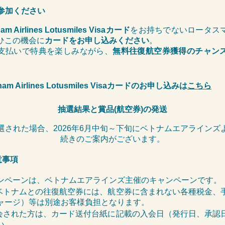
参加ください
nam Airlines Lotusmiles Visaカード
をお持ちでないロータス
ひこの機会に
カードをお申し込みください
。
支払いで特典を楽しみながら、
無料往復航空券獲得のチャン
tnam Airlines Lotusmiles Visaカードのお申し込みは
こちら
抽選結果と賞品
(
航空券)
の発送
選された場合、2026年6月中旬～下旬にベトナムエアラインズ
続きのご案内がございます。
意事項
ンペーンは、ベトナムエアラインズ主催のキャンペーンです
ベトナムとの往復航空券には、航空券に含まれない各種税金、
ャージ）等は別途お客様負担となります。
会された方は、カード送付台紙に記載の入会日（発行日、承認
い。