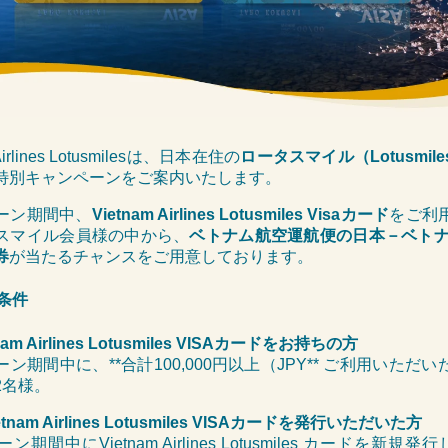
 Airlines Lotusmilesは、日本在住の
ロータスマイル（Lotusmil
特別キャンペーンをご案内いたします。
ーン期間中、
Vietnam Airlines Lotusmiles Visaカード
をご利
スマイル会員様の中から、
ベトナム航空運航便の日本－ベトナ
券
が当たるチャンスをご用意しております。
条件
am Airlines Lotusmiles VISAカードをお持ちの方
ン期間中に、**合計100,000円以上（JPY**
ご利用いただい
2名様。
tnam Airlines Lotusmiles VISAカードを発行いただいた方
期間中にVietnam Airlines Lotusmiles カードを新規発