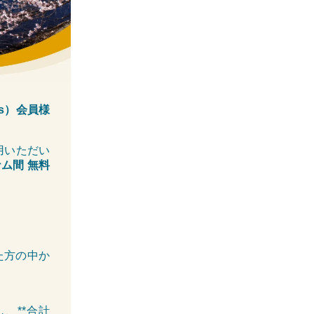
es）会員様
用いただい
ム間 無料
た方の中か
行し、**合計