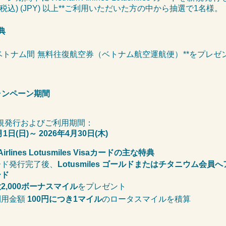
円(税込) (JPY) 以上**ご利用いただいた方
の中から抽選で1名様
。
典
－ベトナム間 無料往復航空券（ベトナム航空運航便）**をプレゼ
ャンペーン期間
規発行およびご利用期間：
月1日(日)～ 2026年4月30日(木)
 Airlines Lotusmiles Visaカードの主な特典
ード発行完了後、
Lotusmiles ゴールドまたはチタニウム会員
ード
2,000ボーナスマイル
をプレゼント
利用金額
100円につき1マイル
のロータスマイルを積算