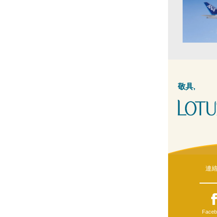
敬具,
連
Faceb