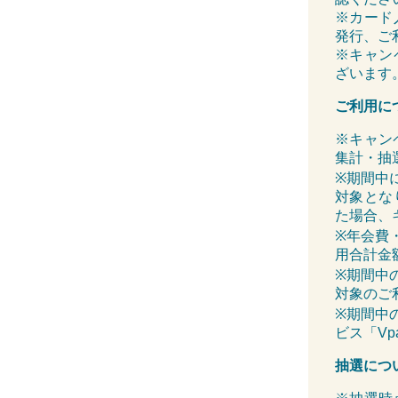
※カード
発行、ご
※キャン
ざいます
ご利用に
※キャンペ
集計・抽
※期間中
対象とな
た場合、
※年会費
用合計金
※期間中
対象のご
※期間中
ビス「V
抽選につ