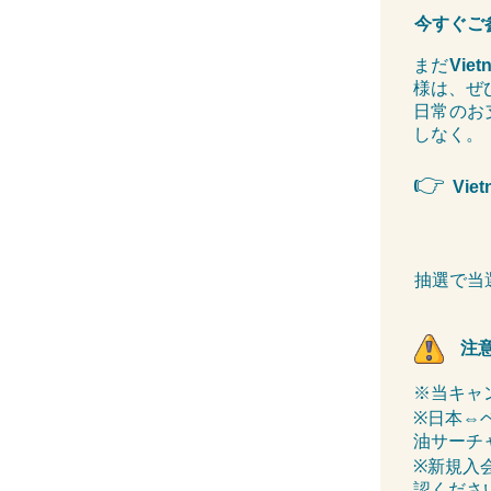
今すぐご
まだ
Viet
様は、ぜ
日常のお
しなく。
👉
Vie
抽選で当
注
※当キャ
※日本⇔
油サーチ
※新規入
認くださ