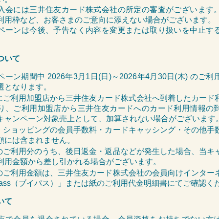
入会には三井住友カード株式会社の所定の審査がございます
利用枠など、お客さまのご意向に添えない場合がございます。
ペーンは今後、予告なく内容を変更または取り扱いを中止す
。
ついて
ーン期間中 2026年3月1日(日)～2026年4月30日(木) のご
選となります。
にご利用加盟店から
三井住友カード
株式会社
へ到着したカード
り、ご利用加盟店から三井住友カード
へのカード利用情報の
キャンペーン対象売上として
、
加算されない場合がございます
・ショッピングの会員手数料・カードキャッシング・その他手
額には含まれません。
のご利用分のうち、後日返金・返品などが発生した場合、当キ
利用金額から差し引かれる場合がございます。
のご利用金額は、三井住友カード株式会社の会員向けインター
pass（ブイパス）」または紙のご利用代金明細書にてご確認く
いて