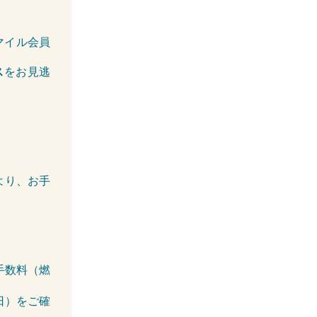
マイル会員
ス
をお見逃
より、お手
。
手数料（燃
日）をご確