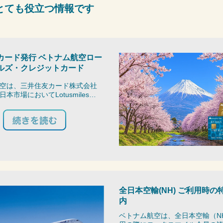
とても役立つ情報です
カード発行 ベトナム航空ロー
ルズ・クレジットカード
空は、三井住友カード株式会社
本市場においてLotusmiles…
全日本空輸(NH) ご利用時の
内
ベトナム航空は、全日本空輸（
N