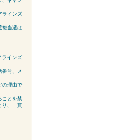
は、キャン
アラインズ
重複当選は
アラインズ
話番号、メ
どの理由で
ることを禁
なり、
賞