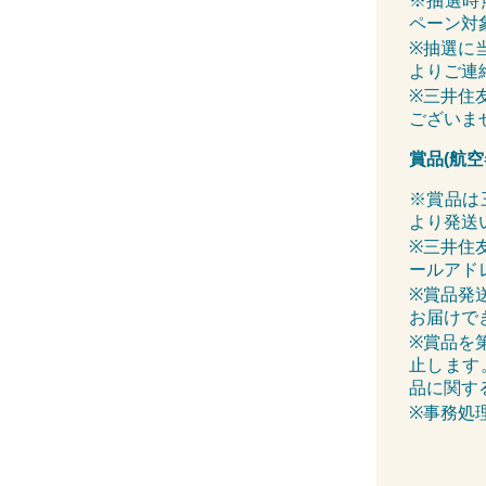
※抽選時
ペーン対
※抽選に
よりご連
※三井住
ございま
賞品(航
※賞品は
より発送
※三井住
ールアド
※賞品発
お届けで
※賞品を
止します
品に関す
※事務処