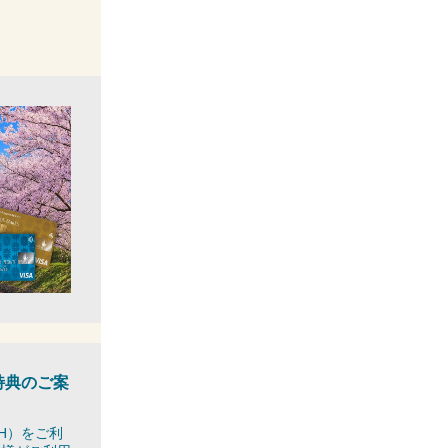
特典のご案
H
）をご利