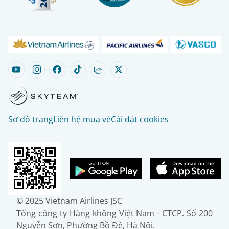
Sơ đồ trang
Liên hệ mua vé
Cài đặt cookies
© 2025 Vietnam Airlines JSC
Tổng công ty Hàng không Việt Nam - CTCP. Số 200
Nguyễn Sơn, Phường Bồ Đề, Hà Nội.