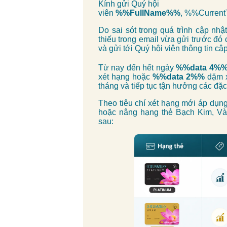
Kính gửi Quý hội
viên
%%FullName%%
, %%Curre
Do sai sót trong quá trình cập nhậ
thiếu trong email vừa gửi trước đó
và gửi tới Quý hội viên thông tin cậ
Từ nay đến hết ngày
%%data 4%
xét hạng hoặc
%%data 2%%
dặm x
tháng và tiếp tục tận hưởng các đặc
Theo tiêu chí xét hạng mới áp dụn
hoặc nâng hạng thẻ Bạch Kim, Vàng
sau: