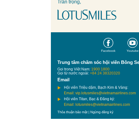
Trân trọng,
Facebook
Youtube
Trung tâm chăm sóc hội viên Bông S
Gọi trong Việt Nam:
1900 1800
Gọi từ nước ngoài:
+84 24 38320320
Email
Hội viên Triệu dặm, Bạch Kim & Vàng:
Email: vip.lotusmiles@vietnamairlines.com
Hội viên Titan, Bạc & Đăng ký:
Email: lotusmiles@vietnamairlines.com
Thỏa thuận bảo mật
|
Ngừng đăng ký