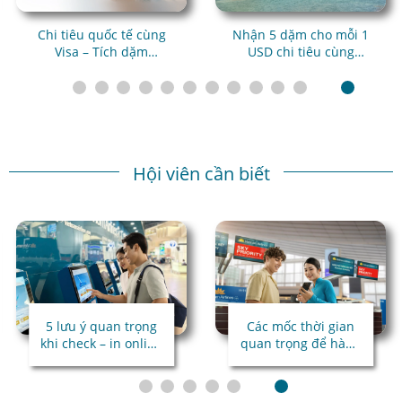
Chi tiêu quốc tế cùng
Nhận 5 dặm cho mỗi 1
Visa – Tích dặm
USD chi tiêu cùng
Lotusmiles cho mọi
Trip.com
hành trình
Hội viên cần biết
5 lưu ý quan trọng
Các mốc thời gian
khi check – in online
quan trọng để hành
qua hệ thống kiểm
trình bay
tra tự động
thuận lợi
TravelDoc ADC