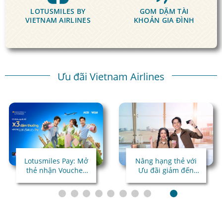
LOTUSMILES BY
GOM DẶM
TÀI
VIETNAM AIRLINES
KHOẢN GIA ĐÌNH
Ưu đãi Vietnam Airlines
Lotusmiles Pay: Mở
Nâng hạng thẻ với
thẻ nhận Voucher
Ưu đãi giảm đến
giá trị
45%!
Chi tiêu quốc tế x3
dặm thưởng!