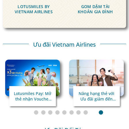
LOTUSMILES BY
GOM DẶM
TÀI
VIETNAM AIRLINES
KHOẢN GIA ĐÌNH
Ưu đãi Vietnam Airlines
Lotusmiles Pay: Mở
Nâng hạng thẻ với
thẻ nhận Voucher
Ưu đãi giảm đến
giá trị
45%!
Chi tiêu quốc tế x3
dặm thưởng!