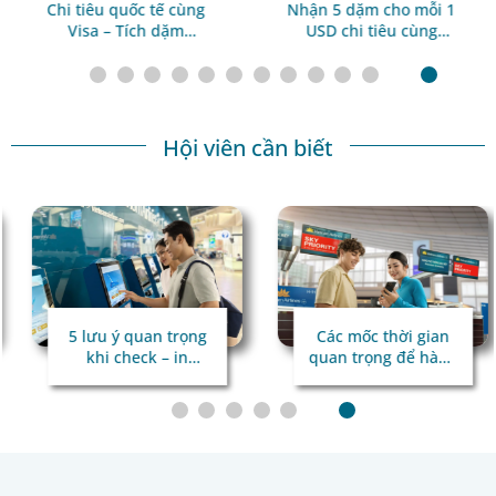
Chi tiêu quốc tế cùng
Nhận 5 dặm cho mỗi 1
Visa – Tích dặm
USD chi tiêu cùng
Lotusmiles cho mọi
Trip.com
hành trình
Hội viên cần biết
5 lưu ý quan trọng
Các mốc thời gian
khi check – in
quan trọng để hành
online qua hệ thống
trình bay
kiểm tra tự động
thuận lợi
TravelDoc ADC