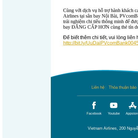
Cùng với dịch vụ hỗ trợ hành khách 
Airlines tại sân bay Nội Bài, PVcom
trải nghiệm chi tiêu thông minh đ
bay ĐẲNG CẤP HƠN cùng thẻ tín 
Để biết thêm chi tiết, vui lòng li
http://bit.ly/UuDaiPVcomBank004
Liên hệ
|
Thỏa thuận bảo
Facebook
Youtube
Appstor
Vietnam Airlines, 200 Nguy