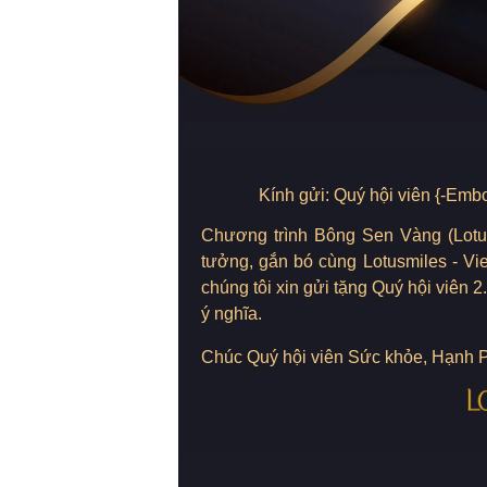
Kính gửi: Quý hội viên {-Em
Chương trình Bông Sen Vàng (Lotus
tưởng, gắn bó cùng Lotusmiles - Vie
chúng tôi xin gửi tặng Quý hội viên
ý nghĩa.
Chúc Quý hội viên Sức khỏe, Hạnh 