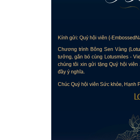
Kính gửi: Quý hội viên {-EmbossedNa
Chương trình Bông Sen Vàng (Lotus
tưởng, gắn bó cùng Lotusmiles - Vie
chúng tôi xin gửi tặng Quý hội viên
đầy ý nghĩa.
Chúc Quý hội viên Sức khỏe, Hạnh 