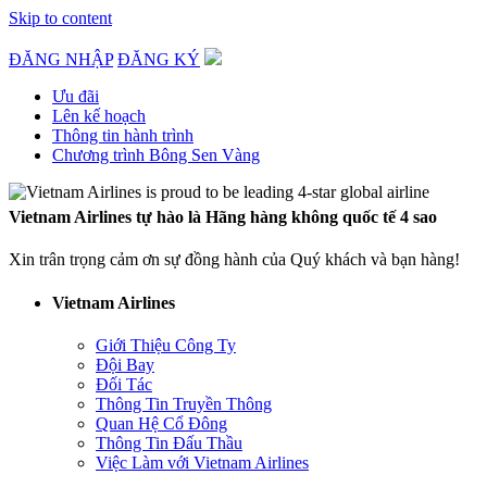
Skip to content
ĐĂNG NHẬP
ĐĂNG KÝ
Ưu đãi
Lên kế hoạch
Thông tin hành trình
Chương trình Bông Sen Vàng
Vietnam Airlines tự hào là Hãng hàng không quốc tế 4 sao
Xin trân trọng cảm ơn sự đồng hành của Quý khách và bạn hàng!
Vietnam Airlines
Giới Thiệu Công Ty
Đội Bay
Đối Tác
Thông Tin Truyền Thông
Quan Hệ Cổ Đông
Thông Tin Đấu Thầu
Việc Làm với Vietnam Airlines