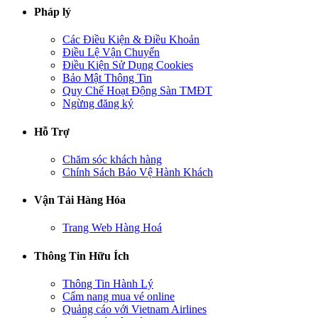
Pháp lý
Các Điều Kiện & Điều Khoản
Điều Lệ Vận Chuyển
Điều Kiện Sử Dụng Cookies
Bảo Mật Thông Tin
Quy Chế Hoạt Động Sàn TMĐT
Ngừng đăng ký
Hỗ Trợ
Chăm sóc khách hàng
Chính Sách Bảo Vệ Hành Khách
Vận Tải Hàng Hóa
Trang Web Hàng Hoá
Thông Tin Hữu Ích
Thông Tin Hành Lý
Cẩm nang mua vé online
Quảng cáo với Vietnam Airlines