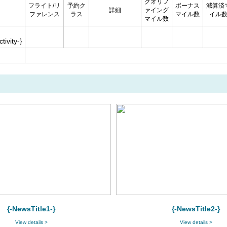
クオリフ
フライト/リ
予約ク
ボーナス
減算済
詳細
ァイング
ファレンス
ラス
マイル数
イル
マイル数
tivity-}
{-NewsTitle1-}
{-NewsTitle2-}
View details >
View details >