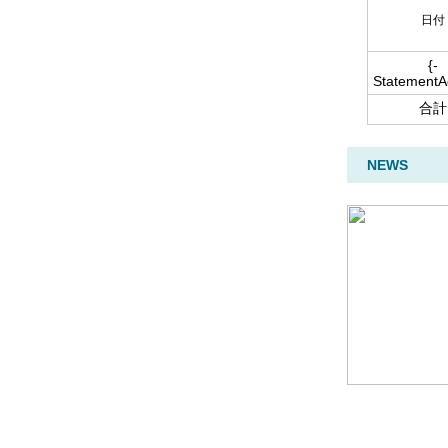
日付
{-
StatementAc
合計
NEWS