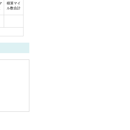
マ
積算マイ
数
ル数合計