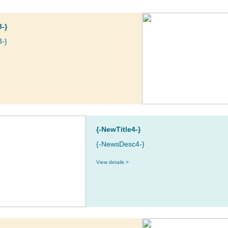
3-}
-}
{-NewTitle4-}
{-NewsDesc4-}
View details >