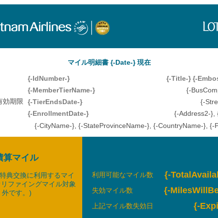
マイル明細書 {-Date-} 現在
{-IdNumber-}
{-Title-} {-Em
{-MemberTierName-}
{-BusCom
有効期限
{-TierEndsDate-}
{-Str
{-EnrollmentDate-}
{-Address2-},
{-CityName-}, {-StateProvinceName-}, {-CountryName-}, {-
積算マイル
{-TotalAvaila
利用可能なマイル数
特典交換に利用するマイ
オリファイングマイル対象
{-MilesWillB
失効マイル数
外です。)
{-Exp
上記マイル数失効日