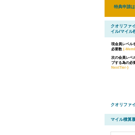
特典申請は
クオリファ
イル/マイル
現会員レベル
必要数
{-Mem
次の会員レベ
プする為の必
NextTier-}
クオリファイ
マイル積算履歴 {