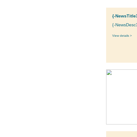
{-NewsTitle
{-NewsDesc3
View details >