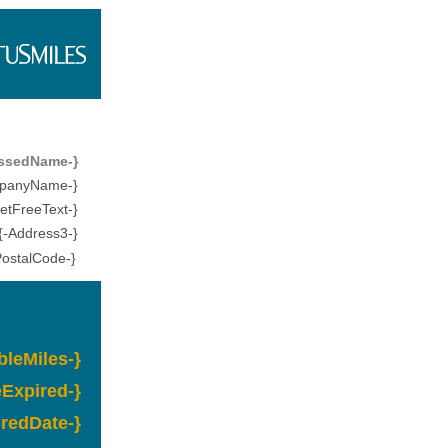
bossedName-}
panyName-}
eetFreeText-}
 {-Address3-}
PostalCode-}
bleMiles-}
eExpired-}
iredDate-}