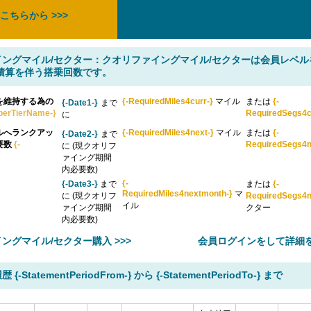
こちらから >>>
イングマイル/セクター：クオリファイングマイル/セクターは会員レベル
積算を伴う搭乗回数です。
を維持する為の
{-RequiredMiles4curr-}
マイル
または
{-
{-Date1-}
まで
berTierName-}
RequiredSegs4c
に
ルへランクアッ
{-RequiredMiles4next-}
マイル
または
{-
{-Date2-}
まで
要数
{-
RequiredSegs4n
に (現クオリフ
ァイング期間
内必要数)
{-
{-Date3-}
まで
または
{-
RequiredMiles4nextmonth-}
マ
に (現クオリフ
RequiredSegs4n
イル
ァイング期間
クター
内必要数)
ングマイル/セクター購入 >>>
会員ログインをして詳細を確
-StatementPeriodFrom-} から {-StatementPeriodTo-} まで