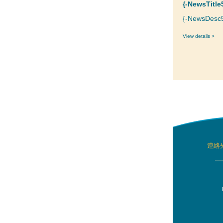
{-NewsTitle
{-NewsDesc5
View details >
連絡