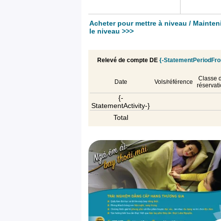
Acheter pour mettre à niveau / Mainten
le niveau >>>
Relevé de compte DE
{-StatementPeriodFr
Classe 
Date
Vols/référence
réservat
{-
StatementActivity-}
Total