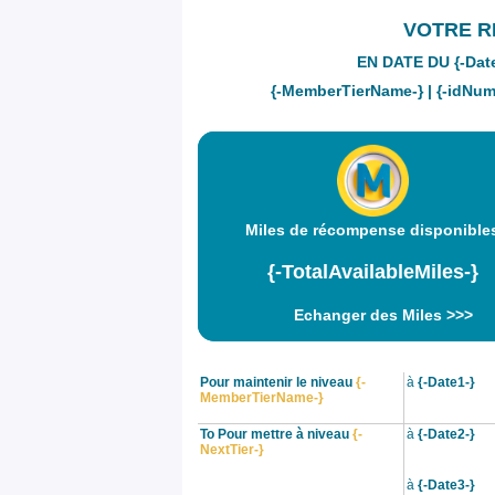
VOTRE R
EN DATE DU {-Date
{-MemberTierName-} | {-idNumb
Miles de récompense disponible
{-TotalAvailableMiles-}
Echanger des Miles >>>
Pour maintenir le niveau
{-
à
{-Date1-}
MemberTierName-}
To Pour mettre à niveau
{-
à
{-Date2-}
NextTier-}
à
{-Date3-}