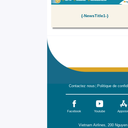
{-NewsTitle1-}
Contactez nous
|
Politique de confid
Facebook
Youtube
Appsto
Vietnam Airlines, 200 Nguyen