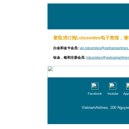
要取消订阅Lotusmiles电子简报，
白金和金卡会员:
vip.lotusmiles@vietnamairline
钛金，银和注册会员:
lotusmiles@vietnamairline
Facebook
Youtube
App
VietnamAirlines, 200 Nguyen