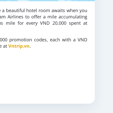
e a beautiful hotel room awaits when you
nam Airlines to offer a mile accumulating
us mile for every VND 20,000 spent at
1,000 promotion codes, each with a VND
e at
Vntrip.vn
.