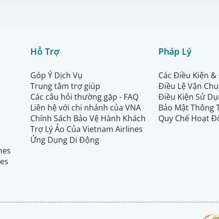
Hỗ Trợ
Pháp Lý
Góp Ý Dịch Vụ
Các Điều Kiện &
Trung tâm trợ giúp
Điều Lệ Vận Ch
Các câu hỏi thường gặp - FAQ
Điều Kiện Sử Dụ
Liên hệ với chi nhánh của VNA
Bảo Mật Thông 
Chính Sách Bảo Vệ Hành Khách
Quy Chế Hoạt Đ
Trợ Lý Ảo Của Vietnam Airlines
Ứng Dụng Di Động
ines
nes