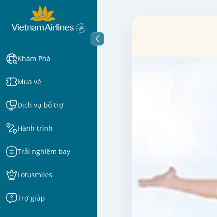
Khám Phá
Mua vé
Dịch vụ bổ trợ
Hành trình
Trải nghiệm bay
Lotusmiles
Trợ giúp