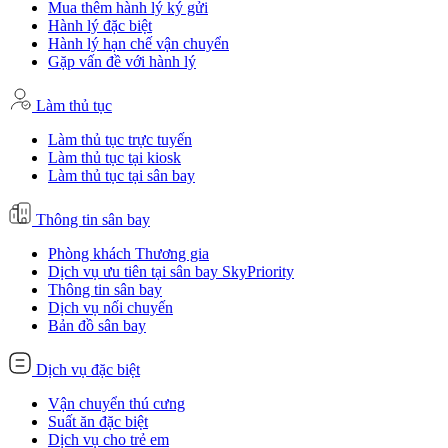
Mua thêm hành lý ký gửi
Hành lý đặc biệt
Hành lý hạn chế vận chuyển
Gặp vấn đề với hành lý
Làm thủ tục
Làm thủ tục trực tuyến
Làm thủ tục tại kiosk
Làm thủ tục tại sân bay
Thông tin sân bay
Phòng khách Thương gia
Dịch vụ ưu tiên tại sân bay SkyPriority
Thông tin sân bay
Dịch vụ nối chuyến
Bản đồ sân bay
Dịch vụ đặc biệt
Vận chuyển thú cưng
Suất ăn đặc biệt
Dịch vụ cho trẻ em