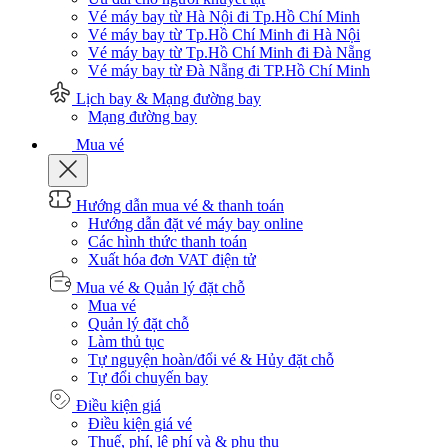
Vé máy bay từ Hà Nội đi Tp.Hồ Chí Minh
Vé máy bay từ Tp.Hồ Chí Minh đi Hà Nội
Vé máy bay từ Tp.Hồ Chí Minh đi Đà Nẵng
Vé máy bay từ Đà Nẵng đi TP.Hồ Chí Minh
Lịch bay & Mạng đường bay
Mạng đường bay
Mua vé
Hướng dẫn mua vé & thanh toán
Hướng dẫn đặt vé máy bay online
Các hình thức thanh toán
Xuất hóa đơn VAT điện tử
Mua vé & Quản lý đặt chỗ
Mua vé
Quản lý đặt chỗ
Làm thủ tục
Tự nguyện hoàn/đổi vé & Hủy đặt chỗ
Tự đổi chuyến bay
Điều kiện giá
Điều kiện giá vé
Thuế, phí, lệ phí và & phụ thu