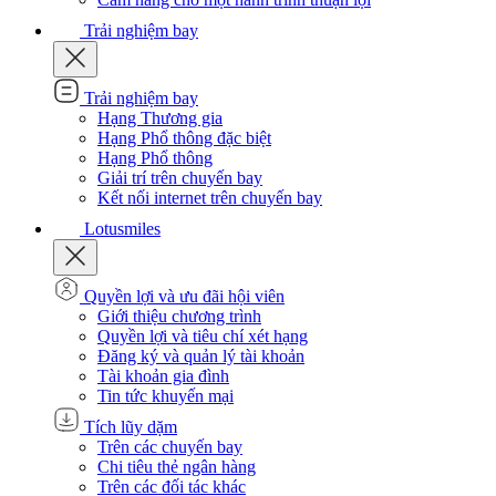
Trải nghiệm bay
Trải nghiệm bay
Hạng Thương gia
Hạng Phổ thông đặc biệt
Hạng Phổ thông
Giải trí trên chuyến bay
Kết nối internet trên chuyến bay
Lotusmiles
Quyền lợi và ưu đãi hội viên
Giới thiệu chương trình
Quyền lợi và tiêu chí xét hạng
Đăng ký và quản lý tài khoản
Tài khoản gia đình
Tin tức khuyến mại
Tích lũy dặm
Trên các chuyến bay
Chi tiêu thẻ ngân hàng
Trên các đối tác khác