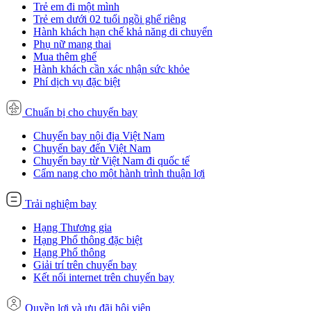
Trẻ em đi một mình
Trẻ em dưới 02 tuổi ngồi ghế riêng
Hành khách hạn chế khả năng di chuyển
Phụ nữ mang thai
Mua thêm ghế
Hành khách cần xác nhận sức khỏe
Phí dịch vụ đặc biệt
Chuẩn bị cho chuyến bay
Chuyến bay nội địa Việt Nam
Chuyến bay đến Việt Nam
Chuyến bay từ Việt Nam đi quốc tế
Cẩm nang cho một hành trình thuận lợi
Trải nghiệm bay
Hạng Thương gia
Hạng Phổ thông đặc biệt
Hạng Phổ thông
Giải trí trên chuyến bay
Kết nối internet trên chuyến bay
Quyền lợi và ưu đãi hội viên