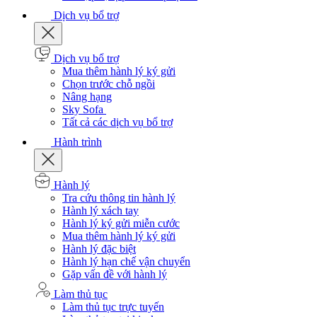
Dịch vụ bổ trợ
Dịch vụ bổ trợ
Mua thêm hành lý ký gửi
Chọn trước chỗ ngồi
Nâng hạng
Sky Sofa
Tất cả các dịch vụ bổ trợ
Hành trình
Hành lý
Tra cứu thông tin hành lý
Hành lý xách tay
Hành lý ký gửi miễn cước
Mua thêm hành lý ký gửi
Hành lý đặc biệt
Hành lý hạn chế vận chuyển
Gặp vấn đề với hành lý
Làm thủ tục
Làm thủ tục trực tuyến