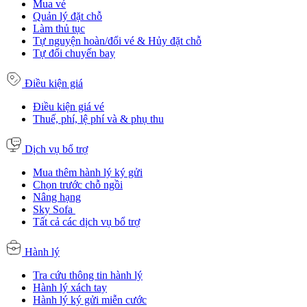
Mua vé
Quản lý đặt chỗ
Làm thủ tục
Tự nguyện hoàn/đổi vé & Hủy đặt chỗ
Tự đổi chuyến bay
Điều kiện giá
Điều kiện giá vé
Thuế, phí, lệ phí và & phụ thu
Dịch vụ bổ trợ
Mua thêm hành lý ký gửi
Chọn trước chỗ ngồi
Nâng hạng
Sky Sofa
Tất cả các dịch vụ bổ trợ
Hành lý
Tra cứu thông tin hành lý
Hành lý xách tay
Hành lý ký gửi miễn cước