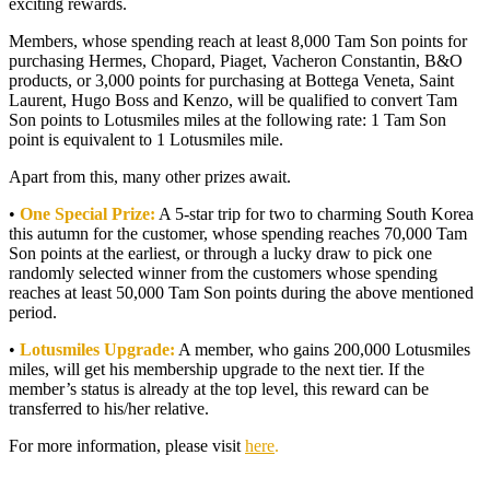
exciting rewards.
Members, whose spending reach at least 8,000 Tam Son points for
purchasing Hermes, Chopard, Piaget, Vacheron Constantin, B&O
products, or 3,000 points for purchasing at Bottega Veneta, Saint
Laurent, Hugo Boss and Kenzo, will be qualified to convert Tam
Son points to Lotusmiles miles at the following rate: 1 Tam Son
point is equivalent to 1 Lotusmiles mile.
Apart from this, many other prizes await.
•
One Special Prize:
A 5-star trip for two to charming South Korea
this autumn for the customer, whose spending reaches 70,000 Tam
Son points at the earliest, or through a lucky draw to pick one
randomly selected winner from the customers whose spending
reaches at least 50,000 Tam Son points during the above mentioned
period.
•
Lotusmiles Upgrade:
A member, who gains 200,000 Lotusmiles
miles, will get his membership upgrade to the next tier. If the
member’s status is already at the top level, this reward can be
transferred to his/her relative.
For more information, please visit
here
.