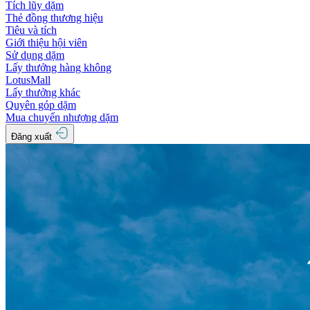
Tích lũy dặm
Thẻ đồng thương hiệu
Tiêu và tích
Giới thiệu hội viên
Sử dụng dặm
Lấy thưởng hàng không
LotusMall
Lấy thưởng khác
Quyên góp dặm
Mua chuyển nhượng dặm
Đăng xuất