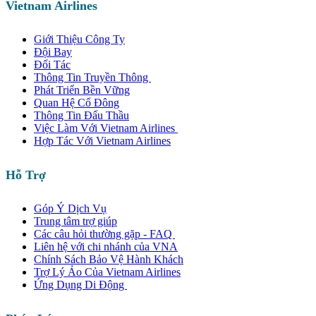
Vietnam Airlines
Giới Thiệu Công Ty
Đội Bay
Đối Tác
Thông Tin Truyền Thông
Phát Triển Bền Vững
Quan Hệ Cổ Đông
Thông Tin Đấu Thầu
Việc Làm Với Vietnam Airlines
Hợp Tác Với Vietnam Airlines
Hỗ Trợ
Góp Ý Dịch Vụ
Trung tâm trợ giúp
Các câu hỏi thường gặp - FAQ
Liên hệ với chi nhánh của VNA
Chính Sách Bảo Vệ Hành Khách
Trợ Lý Ảo Của Vietnam Airlines
Ứng Dụng Di Động