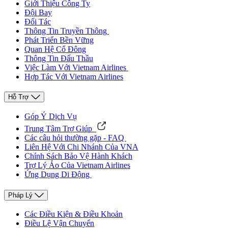
Giới Thiệu Công Ty
Đội Bay
Đối Tác
Thông Tin Truyền Thông
Phát Triển Bền Vững
Quan Hệ Cổ Đông
Thông Tin Đấu Thầu
Việc Làm Với Vietnam Airlines
Hợp Tác Với Vietnam Airlines
Hỗ Trợ
Góp Ý Dịch Vụ
Trung Tâm Trợ Giúp
Các câu hỏi thường gặp - FAQ
Liên Hệ Với Chi Nhánh Của VNA
Chính Sách Bảo Vệ Hành Khách
Trợ Lý Ảo Của Vietnam Airlines
Ứng Dụng Di Động
Pháp Lý
Các Điều Kiện & Điều Khoản
Điều Lệ Vận Chuyển