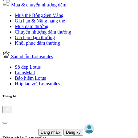
Mua & chuyển nhượng dặm
Mua thẻ Bông Sen Vàng
Gia hạn & Nâng hạng thẻ
Mua dặm thưởng
Chuyển nhượng dặm thưởng
Gia hạn dặm thưởng
Khôi phục dặm thưởng
Sản phẩm Lotusmiles
Số đẹp Lotus
LotusMall
Bảo hiểm Lotus
Hợp tác với Lotusmiles
Thông báo
Đăng nhập
Đăng ký