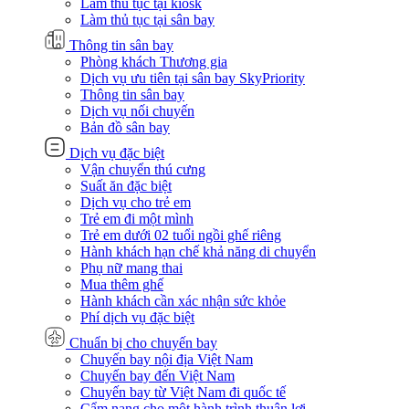
Làm thủ tục tại kiosk
Làm thủ tục tại sân bay
Thông tin sân bay
Phòng khách Thương gia
Dịch vụ ưu tiên tại sân bay SkyPriority
Thông tin sân bay
Dịch vụ nối chuyến
Bản đồ sân bay
Dịch vụ đặc biệt
Vận chuyển thú cưng
Suất ăn đặc biệt
Dịch vụ cho trẻ em
Trẻ em đi một mình
Trẻ em dưới 02 tuổi ngồi ghế riêng
Hành khách hạn chế khả năng di chuyển
Phụ nữ mang thai
Mua thêm ghế
Hành khách cần xác nhận sức khỏe
Phí dịch vụ đặc biệt
Chuẩn bị cho chuyến bay
Chuyến bay nội địa Việt Nam
Chuyến bay đến Việt Nam
Chuyến bay từ Việt Nam đi quốc tế
Cẩm nang cho một hành trình thuận lợi