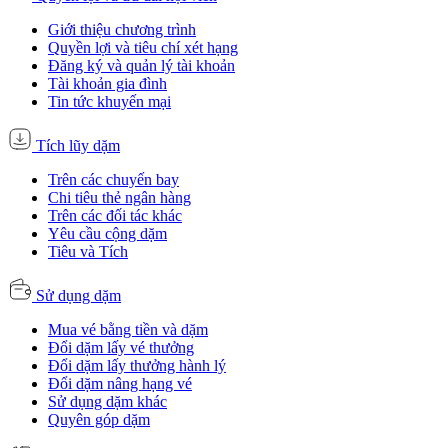
Giới thiệu chương trình
Quyền lợi và tiêu chí xét hạng
Đăng ký và quản lý tài khoản
Tài khoản gia đình
Tin tức khuyến mại
Tích lũy dặm
Trên các chuyến bay
Chi tiêu thẻ ngân hàng
Trên các đối tác khác
Yêu cầu cộng dặm
Tiêu và Tích
Sử dụng dặm
Mua vé bằng tiền và dặm
Đổi dặm lấy vé thưởng
Đổi dặm lấy thưởng hành lý
Đổi dặm nâng hạng vé
Sử dụng dặm khác
Quyên góp dặm