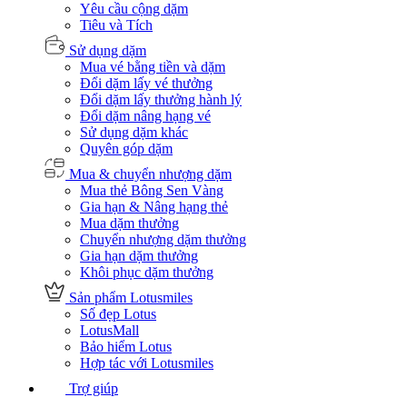
Yêu cầu cộng dặm
Tiêu và Tích
Sử dụng dặm
Mua vé bằng tiền và dặm
Đổi dặm lấy vé thưởng
Đổi dặm lấy thưởng hành lý
Đổi dặm nâng hạng vé
Sử dụng dặm khác
Quyên góp dặm
Mua & chuyển nhượng dặm
Mua thẻ Bông Sen Vàng
Gia hạn & Nâng hạng thẻ
Mua dặm thưởng
Chuyển nhượng dặm thưởng
Gia hạn dặm thưởng
Khôi phục dặm thưởng
Sản phẩm Lotusmiles
Số đẹp Lotus
LotusMall
Bảo hiểm Lotus
Hợp tác với Lotusmiles
Trợ giúp