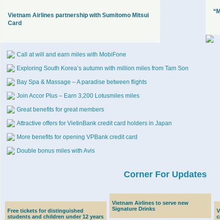
“M
Vietnam Airlines partnership with Sumitomo Mitsui
Card
Call at will and earn miles with MobiFone
Exploring South Korea’s autumn with million miles from Tam Son
Bay Spa & Massage – A paradise between flights
Join Accor Plus – Earn 3,200 Lotusmiles miles
Great benefits for great members
Attractive offers for VietinBank credit card holders in Japan
More benefits for opening VPBank credit card
Double bonus miles with Avis
Corner For Updates
Vietnam Airlines to serve new
Signature Drinks
Free tickets for distinguished
V
students and children under 12 years
c