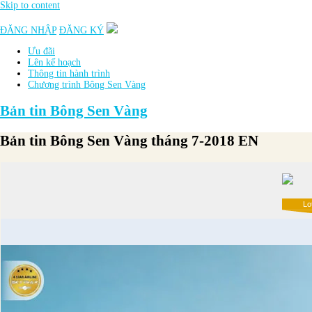
Skip to content
ĐĂNG NHẬP
ĐĂNG KÝ
Ưu đãi
Lên kế hoạch
Thông tin hành trình
Chương trình Bông Sen Vàng
Bản tin Bông Sen Vàng
Bản tin Bông Sen Vàng tháng 7-2018 EN
Lo