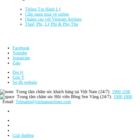
Thông Tin Hành Lý
Cẩm nang mua vé online
Quảng cáo với Vietnam Airlines
Thuế, Phí, Lệ Phí & Phụ Thu
Facebook
Youtube
Instagram
Zalo
Đại lý
Góp Ý
Sơ đồ website
Trung tâm chăm sóc khách hàng tại Việt Nam (24/7):
1900 1100
Trung tâm chăm sóc Hội viên Bông Sen Vàng (24/7):
1900 1800
Email:
Telesales@vietnamairlines.com
Giải thưởng