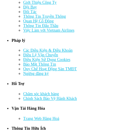
Giới Thiệu Công Ty
Đội Bay
Đối Tác
Thông Tin Truyền Thông
Quan Hệ Cổ Đông
Thông Tin Đấu Thầu
Việc Làm với Vietnam Airlines
Pháp lý
Các Điều Kiện & Điều Khoản
Điều Lệ Vận Chuyển
Điều Kiện Sử Dụng Cookies
Bảo Mật Thông Tin
Quy Chế Hoạt Động Sàn TMĐT
Ngừng đăng ký
Hỗ Trợ
Chăm sóc khách hàng
Chính Sách Bảo Vệ Hành Khách
Vận Tải Hàng Hóa
Trang Web Hàng Hoá
Thông Tin Hữu Ích