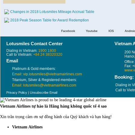
Changes in 2018 Lotusmiles Mileage Accrual Table
2018 Peak Season Table for Award Redemption
Facebook
Youtube
IOS
Androi
Lotusmiles Contact Center
Vietnam A
Dialing in Vietnam:
1900 1800
200 Ng
Call to Vietnam:
+84 24 38320320
Hanoi
Email
Office
Fax: 
Platinum & Gold members:
www.v
Email: vip.lotusmiles@vietnamairlines.com
Booking:
Titanium, Silver & Registered members:
Dialing in 
Email: lotusmiles@vietnamairlines.com
Call to Vie
Privacy Policy
|
Unsubscribe Email
Vietnam Airlines tự hào là Hãng hàng không quốc tế 4 sao
Xin trân trọng cảm ơn sự đồng hành của Quý khách và bạn hàng!
Vietnam Airlines