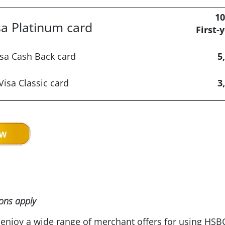
10
a Platinum card
First-
sa Cash Back card
5
isa Classic card
3
ons apply
enjoy a wide range of merchant offers for using HSBC