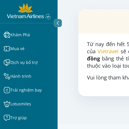
Khám Phá
Từ nay đến hết 
Mua vé
của
Vietravel
sẽ 
đồng
bằng thẻ t
Dịch vụ bổ trợ
thuộc vào loại t
Hành trình
Vui lòng tham khả
Trải nghiệm bay
Lotusmiles
Trợ giúp