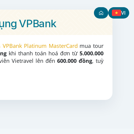
VI
 dụng VPBank
es VPBank Platinum MasterCard
mua tour
ồng
khi thanh toán hoá đơn từ
5.000.000
viên Vietravel lên đến
600.000 đồng
, tuỳ