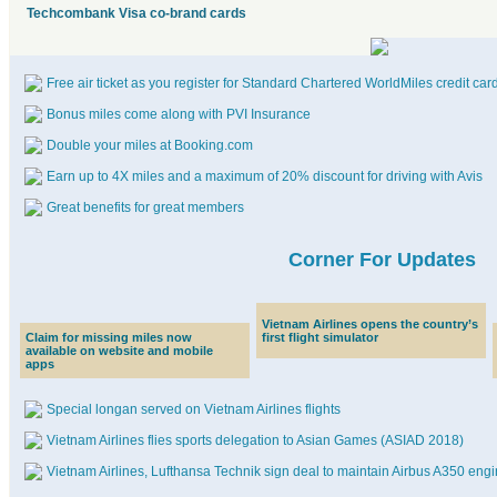
Techcombank Visa co-brand cards
Free air ticket as you register for Standard Chartered WorldMiles credit car
Bonus miles come along with PVI Insurance
Double your miles at Booking.com
Earn up to 4X miles and a maximum of 20% discount for driving with Avis
Great benefits for great members
Corner For Updates
Vietnam Airlines opens the country’s
Claim for missing miles now
first flight simulator
available on website and mobile
apps
Special longan served on Vietnam Airlines flights
Vietnam Airlines flies sports delegation to Asian Games (ASIAD 2018)
Vietnam Airlines, Lufthansa Technik sign deal to maintain Airbus A350 eng