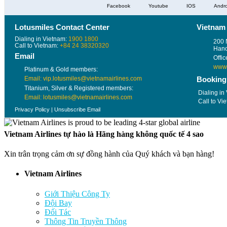
Facebook
Youtube
IOS
Andro
Lotusmiles Contact Center
Vietnam 
Dialing in Vietnam:
1900 1800
200 
Call to Vietnam:
+84 24 38320320
Hano
Email
Offi
www.
Platinum & Gold members:
Email: vip.lotusmiles@vietnamairlines.com
Booking
Titanium, Silver & Registered members:
Dialing in
Email: lotusmiles@vietnamairlines.com
Call to Vi
Privacy Policy
|
Unsubscribe Email
Vietnam Airlines tự hào là Hãng hàng không quốc tế 4 sao
Xin trân trọng cảm ơn sự đồng hành của Quý khách và bạn hàng!
Vietnam Airlines
Giới Thiệu Công Ty
Đội Bay
Đối Tác
Thông Tin Truyền Thông