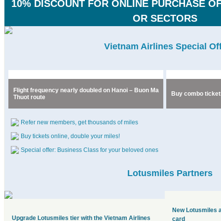
10% DISCOUNT FOR ONLINE PURCHASE OF
OR SECTORS
Vietnam Airlines Special Of
Flight frequency nearly doubled on Hanoi – Buon Ma
Buy combo tickets
Thuot route
Refer new members, get thousands of miles
Buy tickets online, double your miles!
Special offer: Business Class for your beloved ones
Lotusmiles Partners
New Lotusmiles 
Upgrade Lotusmiles tier with the Vietnam Airlines
card