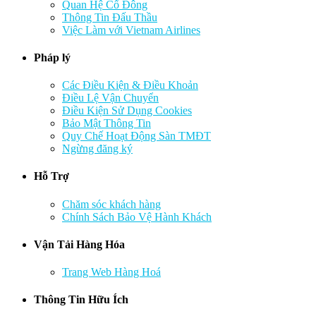
Quan Hệ Cổ Đông
Thông Tin Đấu Thầu
Việc Làm với Vietnam Airlines
Pháp lý
Các Điều Kiện & Điều Khoản
Điều Lệ Vận Chuyển
Điều Kiện Sử Dụng Cookies
Bảo Mật Thông Tin
Quy Chế Hoạt Động Sàn TMĐT
Ngừng đăng ký
Hỗ Trợ
Chăm sóc khách hàng
Chính Sách Bảo Vệ Hành Khách
Vận Tải Hàng Hóa
Trang Web Hàng Hoá
Thông Tin Hữu Ích