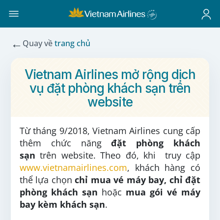
←
Quay về
trang chủ
Vietnam Airlines mở rộng dịch
vụ đặt phòng khách sạn trên
website
Từ tháng 9/2018, Vietnam Airlines cung cấp
thêm chức năng
đặt phòng khách
sạn
trên website. Theo đó, khi truy cập
www.vietnamairlines.com
, khách hàng có
thể lựa chọn
c
hỉ
mua vé máy bay,
chỉ
đặt
phòng
khách sạn
hoặc
mua
gói
vé máy
bay kèm khách sạn
.