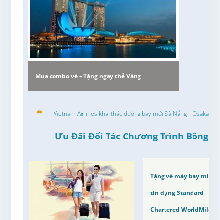
Mua combo vé – Tặng ngay thẻ Vàng
Vietnam Airlines khai thác đường bay mới Đà Nẵng – Osaka
Ưu Đãi Đối Tác Chương Trình Bông S
Tặng vé máy bay miễn p
tín dụng Standard
Chartered WorldMiles