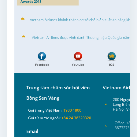
Awards 2018
Vietnam Airlines khánh thành cơ sở chế biến suất ăn hàng không
Vietnam Airlines được vinh danh Thương hiệu Quốc gia năm 20
Facebook
Youtube
IOS
Trung tâm chăm sóc hội viên
Vietnam Airline
Bông Sen Vàng
200 Nguyễn S
Long Biên,
Hà Nội, Việt 
Gọi trong Việt Nam:
1900 1800
Gọi từ nước ngoài:
+84 24 38320320
Office: +84 2
38732732
Email