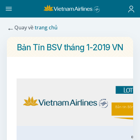
←
Quay về
trang chủ
Bản Tin BSV tháng 1-2019 VN
Bản tin Bông S
1/2
ĐĂNG