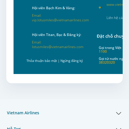
www.vietnama
Hội viên Bạch Kim & Vàng:
Email:
Liên hệ các C
vip.lotusmiles@vietnamairlines.com
Hội viên Titan, Bạc & Đăng ký:
Đặt chỗ chuyến
Email:
lotusmiles@vietnamairlines.com
Gọi trong Việt Na
1100
Gọi từ nước ngoài
Thỏa thuận bảo mật
|
Ngừng đăng ký
38320320
Vietnam Airlines
Hỗ Trợ