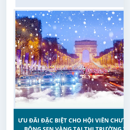
ƯU ĐÃI ĐẶC BIỆT CHO HỘI VIÊN CHƯƠ
BÔNG SEN VÀNG TẠI THỊ TRƯỜNG V