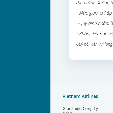
theo từng đường b
• Mức giảm chỉ áp 
• Quy định hoàn, h
• Không kết hợp vớ
Quý hội viên vui lòng
Vietnam Airlines
Giới Thiệu Công Ty