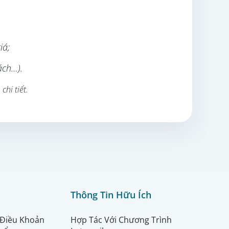
iá;
ách…).
chi tiết.
Thông Tin Hữu Ích
 Điều Khoản
Hợp Tác Với Chương Trình