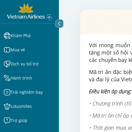
Khám Phá
Với mong muốn m
Mua vé
tặng một số hội 
các chuyến bay 
Dịch vụ bổ trợ
Mã tri ân đặc biệ
Hành trình
và đại lý của Vie
Điều kiện áp dụng:
Trải nghiệm bay
• Chương trình chỉ
Lotusmiles
• Mã tri ân chỉ áp
Trợ giúp
• Thời gian mua v