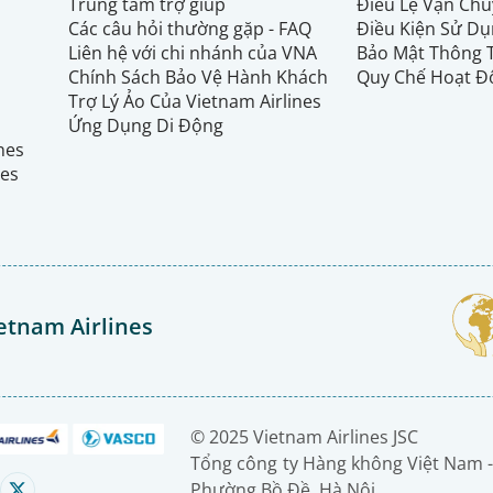
Trung tâm trợ giúp
Điều Lệ Vận Ch
Các câu hỏi thường gặp - FAQ
Điều Kiện Sử Dụ
Liên hệ với chi nhánh của VNA
Bảo Mật Thông 
Chính Sách Bảo Vệ Hành Khách
Quy Chế Hoạt Đ
Trợ Lý Ảo Của Vietnam Airlines
Ứng Dụng Di Động
ines
nes
etnam Airlines
© 2025 Vietnam Airlines JSC
Tổng công ty Hàng không Việt Nam -
Phường Bồ Đề, Hà Nội.