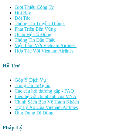
Giới Thiệu Công Ty
Đội Bay
Đối Tác
Thông Tin Truyền Thông
Phát Triển Bền Vững
Quan Hệ Cổ Đông
Thông Tin Đấu Thầu
Việc Làm Với Vietnam Airlines
Hợp Tác Với Vietnam Airlines
Hỗ Trợ
Góp Ý Dịch Vụ
Trung tâm trợ giúp
Các câu hỏi thường gặp - FAQ
Liên hệ với chi nhánh của VNA
Chính Sách Bảo Vệ Hành Khách
Trợ Lý Ảo Của Vietnam Airlines
Ứng Dụng Di Động
Pháp Lý