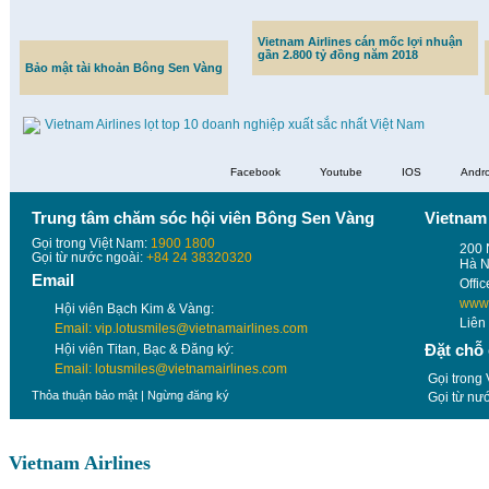
Vietnam Airlines cán mốc lợi nhuận
gần 2.800 tỷ đồng năm 2018
Bảo mật tài khoản Bông Sen Vàng
Vietnam Airlines lọt top 10 doanh nghiệp xuất sắc nhất Việt Nam
Facebook
Youtube
IOS
Andro
Trung tâm chăm sóc hội viên Bông Sen Vàng
Vietnam 
Gọi trong Việt Nam:
1900 1800
200 
Gọi từ nước ngoài:
+84 24 38320320
Hà N
Email
Offi
www.
Hội viên Bạch Kim & Vàng:
Liên
Email: vip.lotusmiles@vietnamairlines.com
Đặt chỗ
Hội viên Titan, Bạc & Đăng ký:
Email: lotusmiles@vietnamairlines.com
Gọi trong
Thỏa thuận bảo mật
|
Ngừng đăng ký
Gọi từ nư
Vietnam Airlines