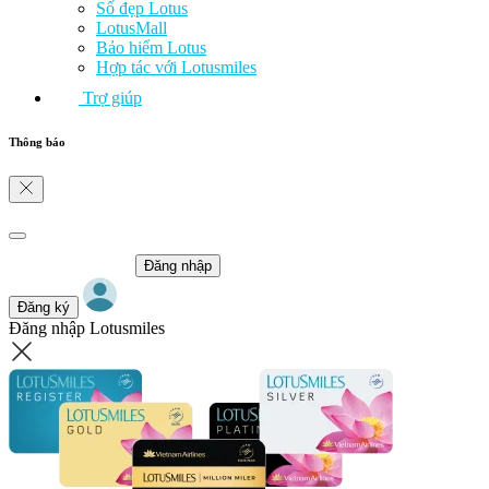
Số đẹp Lotus
LotusMall
Bảo hiểm Lotus
Hợp tác với Lotusmiles
Trợ giúp
Thông báo
Đăng nhập
Đăng ký
Đăng nhập Lotusmiles