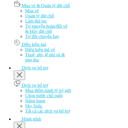
Mua vé & Quản lý đặt chỗ
Mua vé
Quản lý đặt chỗ
Làm thủ tục
Tự nguyện hoàn/đổi vé
& Hủy đặt chỗ
Tự đổi chuyến bay
Điều kiện giá
Điều kiện giá vé
Thuế, phí, lệ phí và &
phụ thu
Dịch vụ bổ trợ
Dịch vụ bổ trợ
Mua thêm hành lý ký gửi
Chọn trước chỗ ngồi
Nâng hạng
Sky Sofa
Tất cả các dịch vụ bổ trợ
Hành trình