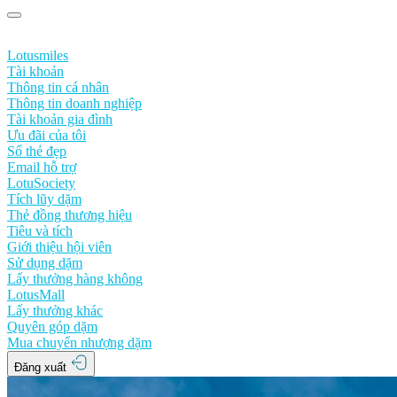
Lotusmiles
Tài khoản
Thông tin cá nhân
Thông tin doanh nghiệp
Tài khoản gia đình
Ưu đãi của tôi
Số thẻ đẹp
Email hỗ trợ
LotuSociety
Tích lũy dặm
Thẻ đồng thương hiệu
Tiêu và tích
Giới thiệu hội viên
Sử dụng dặm
Lấy thưởng hàng không
LotusMall
Lấy thưởng khác
Quyên góp dặm
Mua chuyển nhượng dặm
Đăng xuất