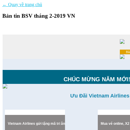
←
Quay về
trang chủ
Bản tin BSV tháng 2-2019 VN
Bả
CHÚC MỪNG NĂM MỚI
Ưu Đãi Vietnam Airlines
Vietnam Airlines gửi tặng mã tri ân
Mua vé online, X