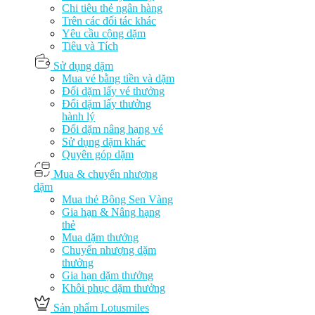
Chi tiêu thẻ ngân hàng
Trên các đối tác khác
Yêu cầu cộng dặm
Tiêu và Tích
Sử dụng dặm
Mua vé bằng tiền và dặm
Đổi dặm lấy vé thưởng
Đổi dặm lấy thưởng
hành lý
Đổi dặm nâng hạng vé
Sử dụng dặm khác
Quyên góp dặm
Mua & chuyển nhượng
dặm
Mua thẻ Bông Sen Vàng
Gia hạn & Nâng hạng
thẻ
Mua dặm thưởng
Chuyển nhượng dặm
thưởng
Gia hạn dặm thưởng
Khôi phục dặm thưởng
Sản phẩm Lotusmiles