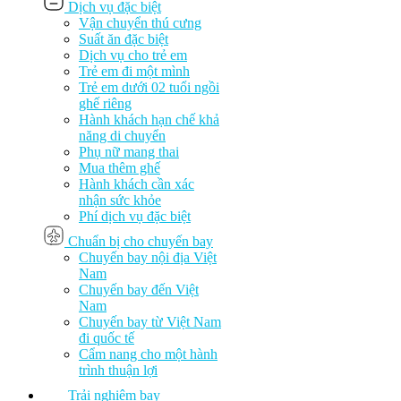
Dịch vụ đặc biệt
Vận chuyển thú cưng
Suất ăn đặc biệt
Dịch vụ cho trẻ em
Trẻ em đi một mình
Trẻ em dưới 02 tuổi ngồi
ghế riêng
Hành khách hạn chế khả
năng di chuyển
Phụ nữ mang thai
Mua thêm ghế
Hành khách cần xác
nhận sức khỏe
Phí dịch vụ đặc biệt
Chuẩn bị cho chuyến bay
Chuyến bay nội địa Việt
Nam
Chuyến bay đến Việt
Nam
Chuyến bay từ Việt Nam
đi quốc tế
Cẩm nang cho một hành
trình thuận lợi
Trải nghiệm bay