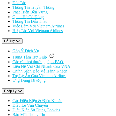
Đối Tác
Thông Tin Truyền Thông
Phát Triển Bền Vững
Quan Hệ Cổ Đông
Thông Tin Đấu Thầu
Việc Làm Với Vietnam Airlines
Hợp Tác Với Vietnam Airlines
Hỗ Trợ
Góp Ý Dịch Vụ
Trung Tâm Trợ Giúp
Các câu hỏi thường gặp - FAQ
Liên Hệ Với Chi Nhánh Của VNA
Chính Sách Bảo Vệ Hành Khách
Trợ Lý Ảo Của Vietnam Airlines
Ứng Dụng Di Động
Pháp Lý
Các Điều Kiện & Điều Khoản
Điều Lệ Vận Chuyển
Điều Kiện Sử Dụng Cookies
Bảo Mật Thông Tin