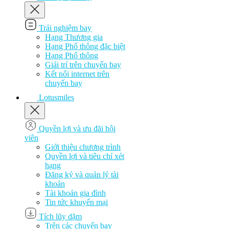
Trải nghiệm bay
Hạng Thương gia
Hạng Phổ thông đặc biệt
Hạng Phổ thông
Giải trí trên chuyến bay
Kết nối internet trên
chuyến bay
Lotusmiles
Quyền lợi và ưu đãi hội
viên
Giới thiệu chương trình
Quyền lợi và tiêu chí xét
hạng
Đăng ký và quản lý tài
khoản
Tài khoản gia đình
Tin tức khuyến mại
Tích lũy dặm
Trên các chuyến bay