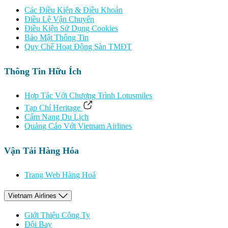
Các Điều Kiện & Điều Khoản
Điều Lệ Vận Chuyển
Điều Kiện Sử Dụng Cookies
Bảo Mật Thông Tin
Quy Chế Hoạt Động Sàn TMĐT
Thông Tin Hữu Ích
Hợp Tác Với Chương Trình Lotusmiles
Tạp Chí Heritage
Cẩm Nang Du Lịch
Quảng Cáo Với Vietnam Airlines
Vận Tải Hàng Hóa
Trang Web Hàng Hoá
Vietnam Airlines
Giới Thiệu Công Ty
Đội Bay