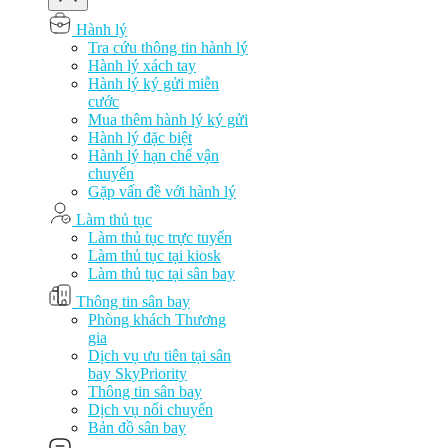
Hành lý
Tra cứu thông tin hành lý
Hành lý xách tay
Hành lý ký gửi miễn
cước
Mua thêm hành lý ký gửi
Hành lý đặc biệt
Hành lý hạn chế vận
chuyển
Gặp vấn đề với hành lý
Làm thủ tục
Làm thủ tục trực tuyến
Làm thủ tục tại kiosk
Làm thủ tục tại sân bay
Thông tin sân bay
Phòng khách Thương
gia
Dịch vụ ưu tiên tại sân
bay SkyPriority
Thông tin sân bay
Dịch vụ nối chuyến
Bản đồ sân bay