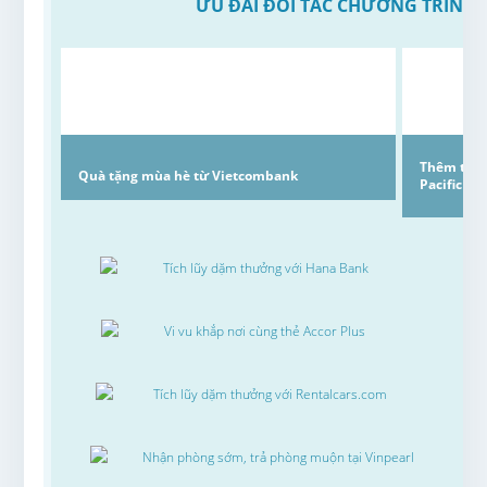
ƯU ĐÃI ĐỐI TÁC CHƯƠNG TRÌNH
Thêm trải
Quà tặng mùa hè từ Vietcombank
Pacific
Tích lũy dặm thưởng với Hana Bank
Vi vu khắp nơi cùng thẻ Accor Plus
Tích lũy dặm thưởng với Rentalcars.com
Nhận phòng sớm, trả phòng muộn tại Vinpearl