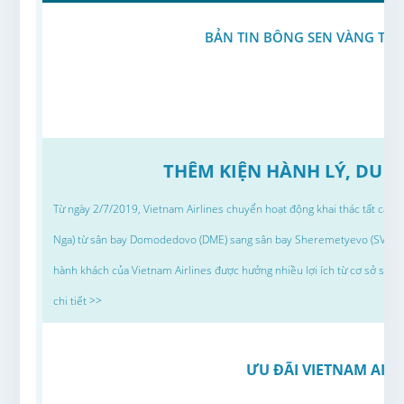
BẢN TIN BÔNG SEN VÀNG THÁ
THÊM KIỆN HÀNH LÝ, DU 
Từ ngày 2/7/2019, Vietnam Airlines chuyển hoạt động khai thác tất cả c
Nga) từ sân bay Domodedovo (DME) sang sân bay Sheremetyevo (SVO). V
hành khách của Vietnam Airlines được hưởng nhiều lợi ích từ cơ sở sân b
chi tiết >>
ƯU ĐÃI VIETNAM AIRL