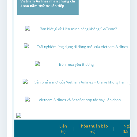
Vietnam Airlines nhận chứng chỉ
4 sao năm thứ tư liên tiếp
Bạn biết gì về Liên minh hàng không SkyTeam?
Trải nghiệm ứng dụng di động mới của Vietnam Airlines
Bốn mùa yêu thương
Sản phẩm mới của Vietnam Airlines – Giá vé không hành lý ký 
Vietnam Airlines và Aeroflot hợp tác bay liên danh
Liên
Thỏa thuận bảo
Ngừng
|
|
hệ
mật
đăng ký