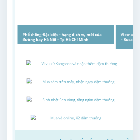
Phổ thông Đặc biệt – hạng dịch vụ mới của
Vietnam A
đường bay Hà Nội – Tp Hồ Chí Minh
– Busan (
Vi vu xứ Kangaroo và nhận thêm dặm thưởng
Mua sắm trên mây, nhận ngay dặm thưởng
Sinh nhật Sen Vàng, tặng ngàn dặm thưởng
Mua vé online, X2 dặm thưởng