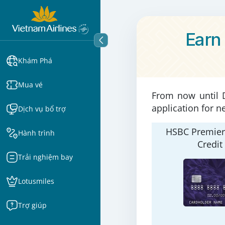
Earn
Khám Phá
Mua vé
From now until D
application for n
Dịch vụ bổ trợ
HSBC Premier
Hành trình
Credit
Trải nghiệm bay
Lotusmiles
Trợ giúp