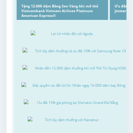
Tặng 12.000 dặm Bông Sen Vàng khi mở thẻ
Ưu đãi hội
Vietcombank Vietnam Airlines Platinum
Jetstar Pac
American Express®
Lợi ích nhân đôi với Agoda
Tích lũy dặm thưởng và ưu đãi 10% với Samsung Note 10
Nhận đến 15.000 dặm thưởng khi mở Thẻ Tín Dụng HSBC
Đặc quyền ưu đãi từ Citi: Nhận ngay 16.000 dặm bay Bông Sen
Ưu đãi 15% giá phòng tại Sheraton Grand Đà Nẵng
Tích lũy dặm thưởng với Hanatour