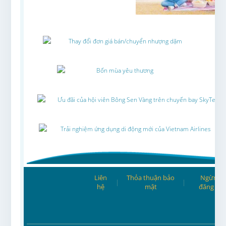
Thay đổi đơn giá bán/chuyển nhượng dặm
Bốn mùa yêu thương
Ưu đãi của hội viên Bông Sen Vàng trên chuyến bay SkyTeam
Trải nghiệm ứng dụng di động mới của Vietnam Airlines
Liên
Thỏa thuận bảo
Ngừng
|
|
hệ
mật
đăng ký