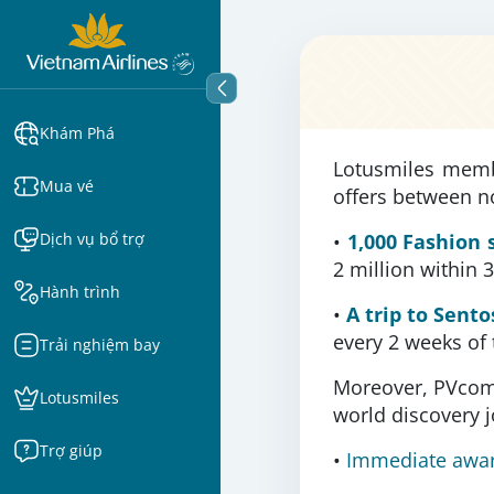
Khám Phá
Lotusmiles membe
Mua vé
offers between 
Dịch vụ bổ trợ
•
1,000 Fashion 
2 million within 
Hành trình
•
A trip to Sento
every 2 weeks of
Trải nghiệm bay
Moreover, PVcomBa
Lotusmiles
world discovery 
Trợ giúp
•
Immediate award