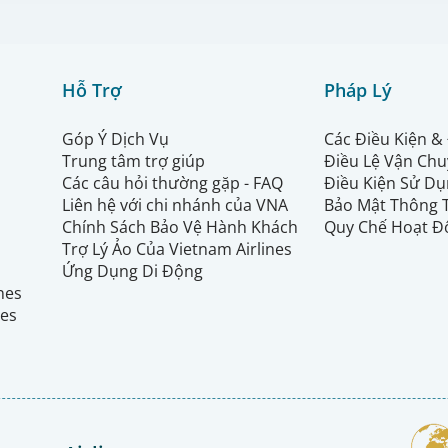
Hỗ Trợ
Pháp Lý
Góp Ý Dịch Vụ
Các Điều Kiện &
Trung tâm trợ giúp
Điều Lệ Vận Ch
Các câu hỏi thường gặp - FAQ
Điều Kiện Sử Dụ
Liên hệ với chi nhánh của VNA
Bảo Mật Thông 
Chính Sách Bảo Vệ Hành Khách
Quy Chế Hoạt Đ
Trợ Lý Ảo Của Vietnam Airlines
Ứng Dụng Di Động
ines
nes