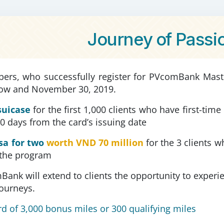
Journey of Passi
rs, who successfully register for PVcomBank Master
now and November 30, 2019.
suicase
for the first 1,000 clients who have first-ti
30 days from the card’s issuing date
sa for two
worth
VND 70 million
for the 3 clients 
 the program
nk will extend to clients the opportunity to experien
journeys.
 of 3,000 bonus miles or 300 qualifying miles