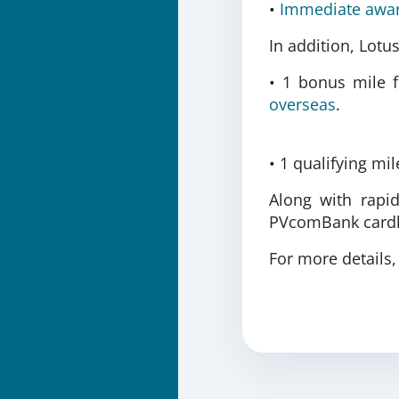
•
Immediate award
In addition, Lot
• 1 bonus mile 
overseas
.
• 1 qualifying mil
Along with rapid
PVcomBank cardho
For more details,